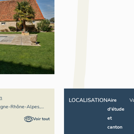
an
LOCALISATION
Aire
Va
rgne-Rhône-Alpes,
d'étude
ral du patrimoine
et
Voir tout
canton