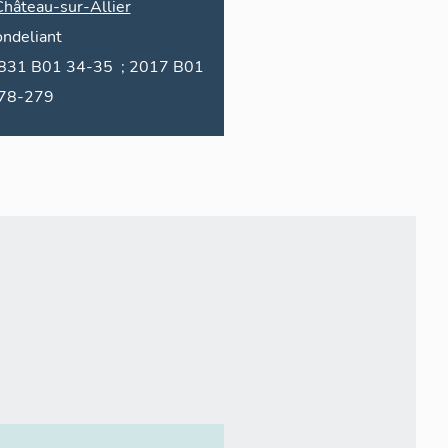
Château-sur-Allier
ondeliant
1 34-35 ; 2017 B01
78-279