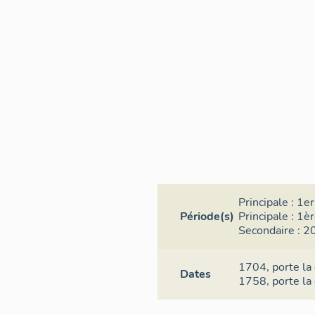
Principale :
1er
Période(s)
Principale :
1èr
Secondaire :
20
1704,
porte la
Dates
1758,
porte la