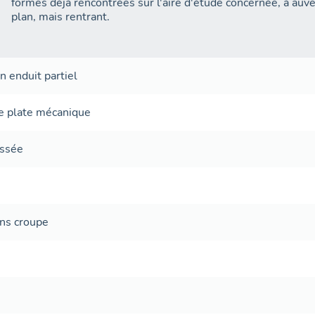
formes déjà rencontrées sur l'aire d'étude concernée, à auve
plan, mais rentrant.
on
enduit partiel
le plate mécanique
ussée
ans
croupe