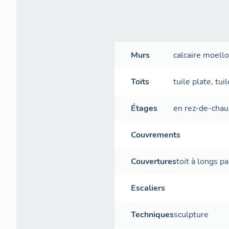
Murs
calcaire
moell
Toits
tuile plate
,
tui
Étages
en rez-de-cha
Couvrements
Couvertures
toit à longs p
Escaliers
Techniques
sculpture