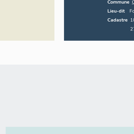
Commune
Lieu-dit
F
Cadastre
1831 B0
2