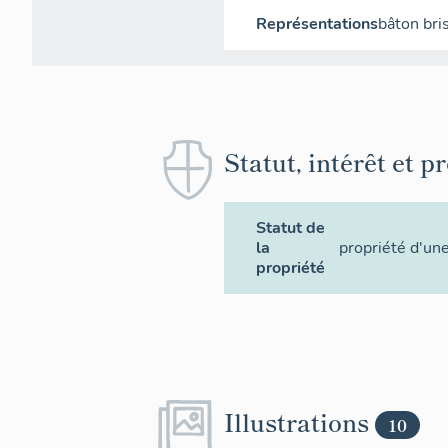
Représentations
bâton bri
Statut, intérêt et p
Statut de
la
propriété d'un
propriété
Illustrations
10