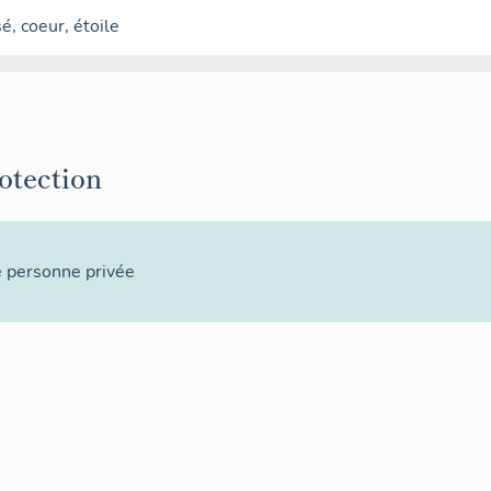
sé
,
coeur
,
étoile
rotection
e personne privée