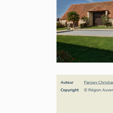
Auteur
Parisey Christi
Copyright
© Région Auve
Inventaire géné
culturel