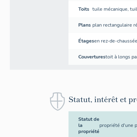
Toits
tuile mécanique
,
tui
Plans
plan rectangulaire r
Étages
en rez-de-chaussé
Couvertures
toit à longs p
Statut, intérêt et p
Statut de
la
propriété d'une 
propriété