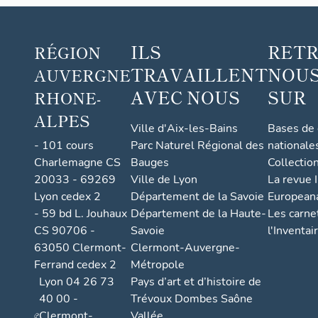
ILS
RET
RÉGION
TRAVAILLENT
NOUS
AUVERGNE
AVEC NOUS
SUR
RHONE-
ALPES
Ville d'Aix-les-Bains
Bases de
- 101 cours
Parc Naturel Régional des
nationale
Charlemagne CS
Bauges
Collectio
20033 - 69269
Ville de Lyon
La revue I
Lyon cedex 2
Département de la Savoie
European
- 59 bd L. Jouhaux
Département de la Haute-
Les carne
CS 90706 -
Savoie
l'Inventai
63050 Clermont-
Clermont-Auvergne-
Ferrand cedex 2
Métropole
Lyon 04 26 73
Pays d’art et d’histoire de
40 00 -
Trévoux Dombes Saône
Clermont-
Vallée