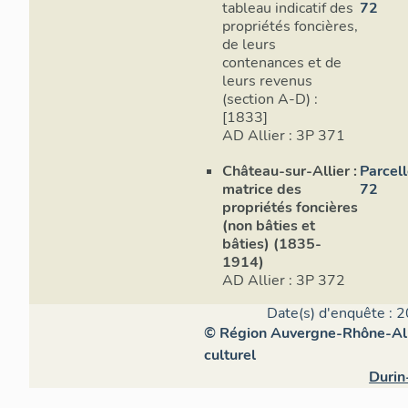
tableau indicatif des
72
propriétés foncières,
de leurs
contenances et de
leurs revenus
(section A-D) :
[1833]
AD Allier : 3P 371
Château-sur-Allier :
Parcel
matrice des
72
propriétés foncières
(non bâties et
bâties) (1835-
1914)
AD Allier : 3P 372
Date(s) d'enquête : 2
© Région Auvergne-Rhône-Alpe
culturel
Durin