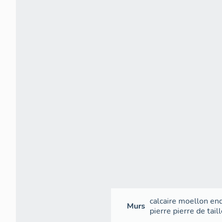
calcaire
moellon
end
Murs
pierre
pierre de tail