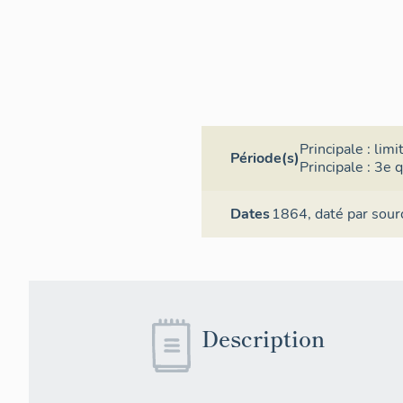
Principale :
limi
Période(s)
Principale :
3e q
Dates
1864,
daté par sour
Description