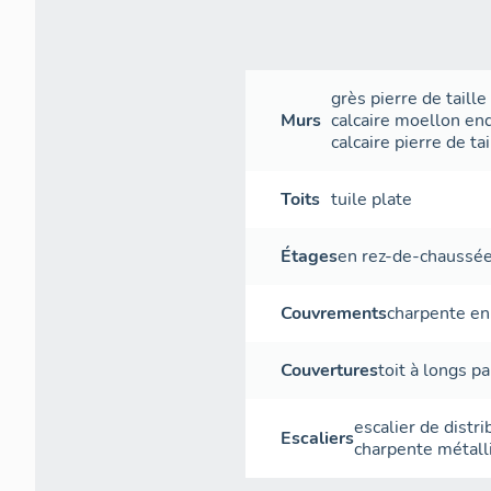
grès
pierre de taille
Murs
calcaire
moellon
end
calcaire
pierre de tai
Toits
tuile plate
Étages
en rez-de-chaussé
Couvrements
charpente en
Couvertures
toit à longs p
escalier de distri
Escaliers
charpente métall