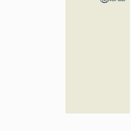
Rhône-Alpes,
Inventaire
général du
patrimoine
culturel