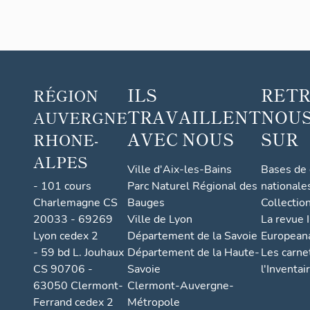
ILS
RET
RÉGION
TRAVAILLENT
NOUS
AUVERGNE
AVEC NOUS
SUR
RHONE-
ALPES
Ville d'Aix-les-Bains
Bases de
- 101 cours
Parc Naturel Régional des
nationale
Charlemagne CS
Bauges
Collectio
20033 - 69269
Ville de Lyon
La revue I
Lyon cedex 2
Département de la Savoie
European
- 59 bd L. Jouhaux
Département de la Haute-
Les carne
CS 90706 -
Savoie
l'Inventai
63050 Clermont-
Clermont-Auvergne-
Ferrand cedex 2
Métropole