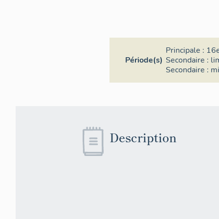
Principale :
16e
Période(s)
Secondaire :
li
Secondaire :
mi
Description