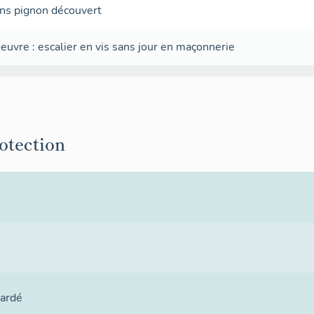
ans
pignon découvert
oeuvre
:
escalier en vis sans jour
en maçonnerie
rotection
gardé