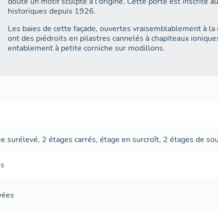
doute un motif sculpté à l'origine. Cette porte est inscrite
historiques depuis 1926.
Les baies de cette façade, ouvertes vraisemblablement à la
ont des piédroits en pilastres cannelés à chapiteaux ioniqu
entablement à petite corniche sur modillons.
ée surélevé
,
2 étages carrés
,
étage en surcroît
,
2 étages de s
es
avées