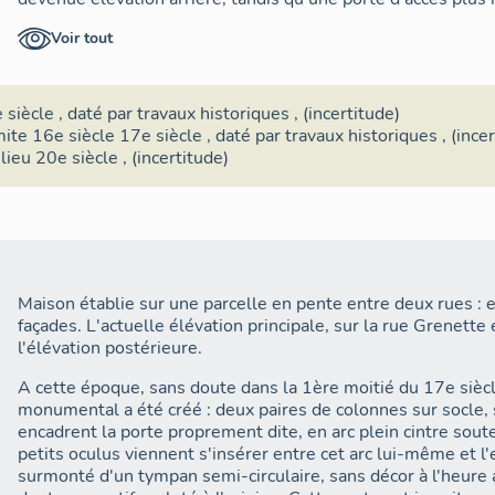
Grenette, a conféré à cette façade le statut d'élévation princ
Voir tout
Au XXe siècle, l'installation d'un commerce au rez-de-chaus
entraîné le percement d'une devanture ayant bouleversé l'
façade.
 siècle
,
daté par travaux historiques
, (incertitude)
mite 16e siècle 17e siècle
,
daté par travaux historiques
, (ince
lieu 20e siècle
, (incertitude)
Maison établie sur une parcelle en pente entre deux rues : 
façades. L'actuelle élévation principale, sur la rue Grenette 
l'élévation postérieure.
A cette époque, sans doute dans la 1ère moitié du 17e sièc
monumental a été créé : deux paires de colonnes sur socle
encadrent la porte proprement dite, en arc plein cintre sout
petits oculus viennent s'insérer entre cet arc lui-même et 
surmonté d'un tympan semi-circulaire, sans décor à l'heure a