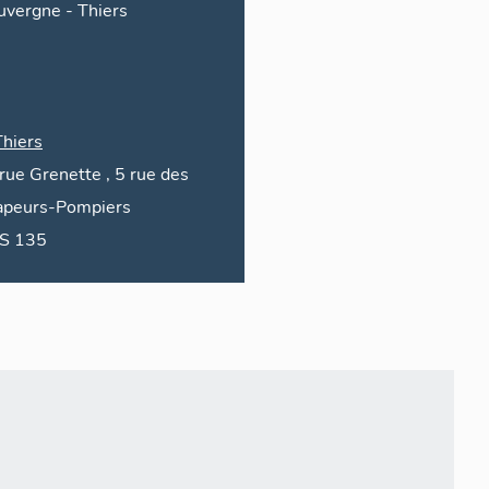
uvergne
-
Thiers
Thiers
rue
Grenette
, 5
rue des
apeurs-Pompiers
AS 135