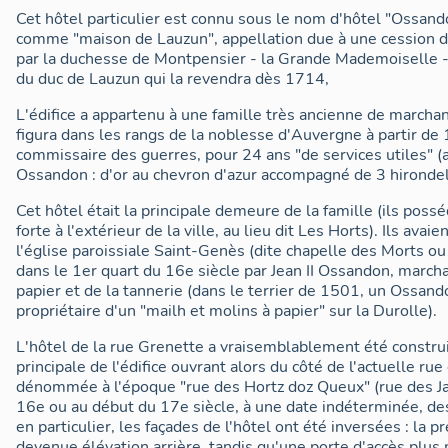
Cet hôtel particulier est connu sous le nom d'hôtel "Ossandon"
comme "maison de Lauzun", appellation due à une cession de
par la duchesse de Montpensier - la Grande Mademoiselle - à 
du duc de Lauzun qui la revendra dès 1714,
L'édifice a appartenu à une famille très ancienne de marchan
figura dans les rangs de la noblesse d'Auvergne à partir de
commissaire des guerres, pour 24 ans "de services utiles" (a
Ossandon : d'or au chevron d'azur accompagné de 3 hironde
Cet hôtel était la principale demeure de la famille (ils poss
forte à l'extérieur de la ville, au lieu dit Les Horts). Ils av
l'église paroissiale Saint-Genès (dite chapelle des Morts ou
dans le 1er quart du 16e siècle par Jean II Ossandon, march
papier et de la tannerie (dans le terrier de 1501, un Ossand
propriétaire d'un "mailh et molins à papier" sur la Durolle).
L'hôtel de la rue Grenette a vraisemblablement été construit
principale de l'édifice ouvrant alors du côté de l'actuelle r
dénommée à l'époque "rue des Hortz doz Queux" (rue des Jar
16e ou au début du 17e siècle, à une date indéterminée, des
en particulier, les façades de l'hôtel ont été inversées : la 
devenue élévation arrière, tandis qu'une porte d'accès plus