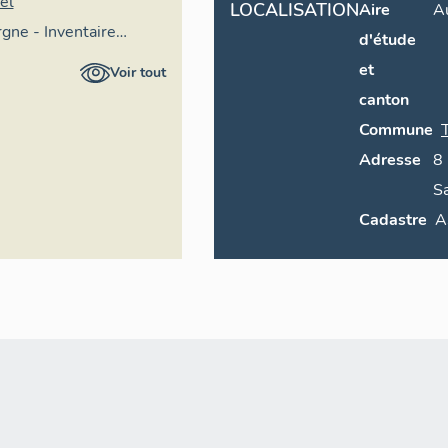
el
LOCALISATION
Aire
A
gne - Inventaire
d'étude
imoine culturel,
et
Voir tout
canton
Commune
Adresse
8
S
Cadastre