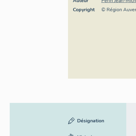
Auteur
Périn Jean-Mich
Copyright
© Région Auver
général du Patr
ADAGP
Désignation