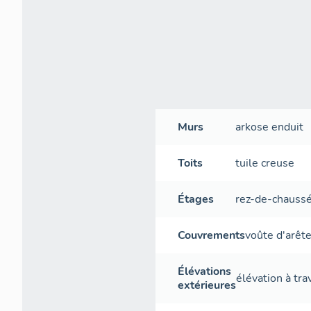
Murs
arkose
enduit
Toits
tuile creuse
Étages
rez-de-chauss
Couvrements
voûte d'arêt
Élévations
élévation à tr
extérieures