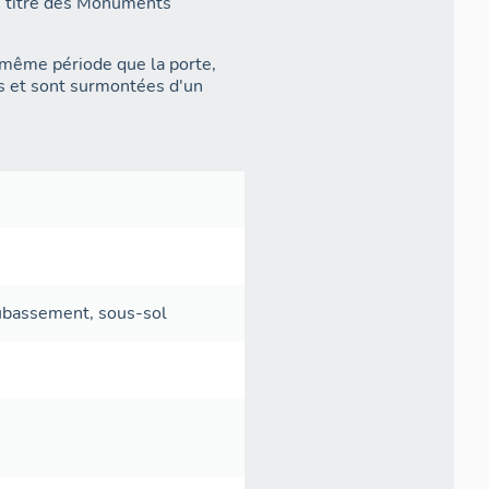
 au titre des Monuments
 même période que la porte,
es et sont surmontées d'un
oubassement
,
sous-sol