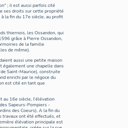
 ; il est aussi parfois cité
 ses droits sur cette propriété
la fin du 17e siècle, au profit
ds thiernois, les Ossandon, qui
 1596 grâce à Pierre Ossandon,
rmoiries de la famille
lles de même).
édaient aussi une petite maison
aient également une chapelle dans
 de Saint-Maurice), construite
and enrichi par le négoce du
on est cité en tant que
 au 16e siècle, l'élévation
ue des Sapeurs-Pompiers -
dins des Coeurs). A la fin du
 travaux ont été effectués, et
première élévation principale est
 monumentale, créée sur la rue