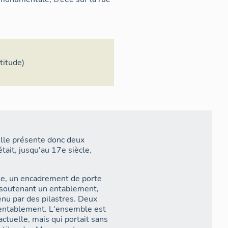
ipale.
sée de la rue Grenette a
ordonnancement originel de la
rtitude)
elle présente donc deux
était, jusqu'au 17e siècle,
le, un encadrement de porte
, soutenant un entablement,
enu par des pilastres. Deux
l'entablement. L'ensemble est
ctuelle, mais qui portait sans