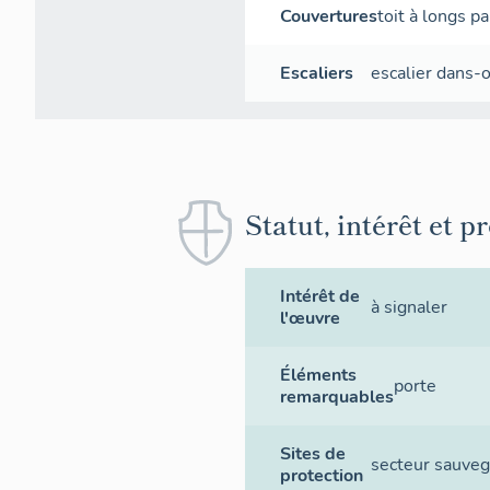
Couvertures
toit à longs p
Escaliers
escalier dans-
Statut, intérêt et p
Intérêt de
à signaler
l'œuvre
Éléments
porte
remarquables
Sites de
secteur sauve
protection