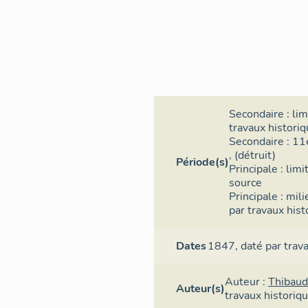
Secondaire :
lim
travaux histori
Secondaire :
11e
, (détruit)
Période(s)
Principale :
limi
source
Principale :
mili
par travaux hist
Dates
1847,
daté par trav
Auteur :
Thibaud
Auteur(s)
travaux historiq