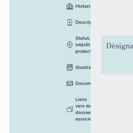
Historique
Description
Statut,
Désigna
intérêt et
protection
Illustrations
Documentation
Liens
vers des
dossiers
associés