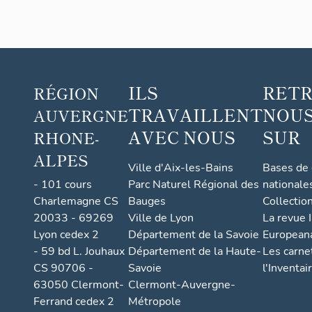
ILS
RET
RÉGION
TRAVAILLENT
NOUS
AUVERGNE
AVEC NOUS
SUR
RHONE-
ALPES
Ville d'Aix-les-Bains
Bases de
- 101 cours
Parc Naturel Régional des
nationale
Charlemagne CS
Bauges
Collectio
20033 - 69269
Ville de Lyon
La revue I
Lyon cedex 2
Département de la Savoie
European
- 59 bd L. Jouhaux
Département de la Haute-
Les carne
CS 90706 -
Savoie
l'Inventai
63050 Clermont-
Clermont-Auvergne-
Ferrand cedex 2
Métropole