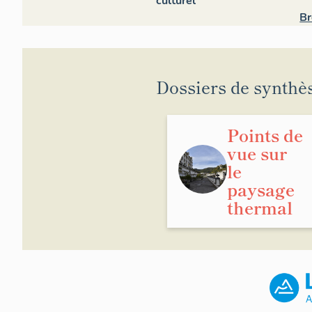
culturel
Br
Dossiers de synthè
Points de
vue sur
le
paysage
thermal