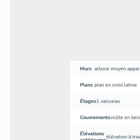
Murs
arkose
moyen appar
Plans
plan en croix latine
Étages
1 vaisseau
Couvrements
voûte en ber
Élévations
élévation à tr