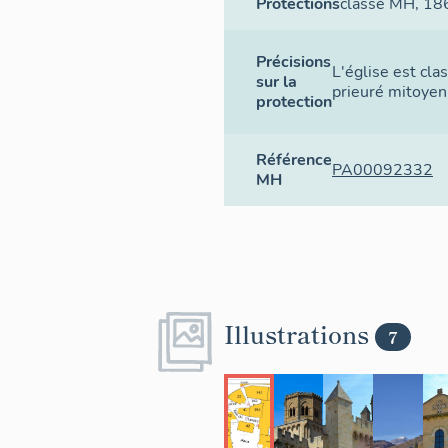
Protections
classé MH
, 18
Précisions
L'église est cla
sur la
prieuré mitoyen
protection
Référence
PA00092332
MH
Illustrations
7