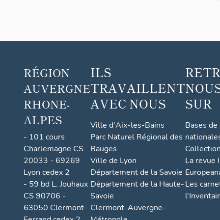
ILS
RET
RÉGION
TRAVAILLENT
NOUS
AUVERGNE
AVEC NOUS
SUR
RHONE-
ALPES
Ville d'Aix-les-Bains
Bases de
- 101 cours
Parc Naturel Régional des
nationale
Charlemagne CS
Bauges
Collectio
20033 - 69269
Ville de Lyon
La revue I
Lyon cedex 2
Département de la Savoie
European
- 59 bd L. Jouhaux
Département de la Haute-
Les carne
CS 90706 -
Savoie
l'Inventai
63050 Clermont-
Clermont-Auvergne-
Ferrand cedex 2
Métropole