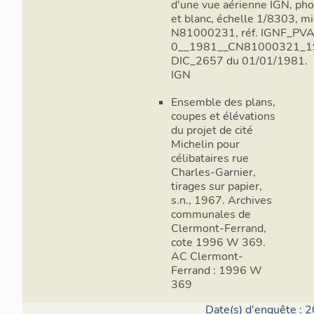
d'une vue aérienne IGN, pho
et blanc, échelle 1/8303, m
N81000231, réf. IGNF_PV
0__1981__CN81000321_1
DIC_2657 du 01/01/1981.
IGN
Ensemble des plans,
coupes et élévations
du projet de cité
Michelin pour
célibataires rue
Charles-Garnier,
tirages sur papier,
s.n., 1967. Archives
communales de
Clermont-Ferrand,
cote 1996 W 369.
AC Clermont-
Ferrand : 1996 W
369
Date(s) d'enquête : 2