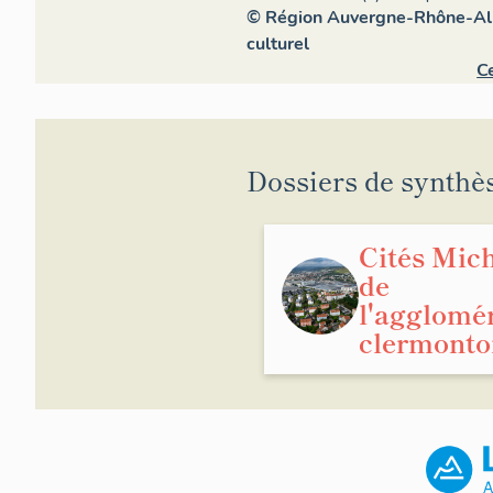
© Région Auvergne-Rhône-Alpe
culturel
Ce
Dossiers de synthè
Cités Mic
de
l'agglomé
clermonto