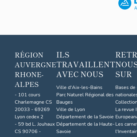
ILS
RET
RÉGION
TRAVAILLENT
NOUS
AUVERGNE
AVEC NOUS
SUR
RHONE-
ALPES
Ville d'Aix-les-Bains
Bases de
- 101 cours
Parc Naturel Régional des
nationale
Charlemagne CS
Bauges
Collectio
20033 - 69269
Ville de Lyon
La revue I
Lyon cedex 2
Département de la Savoie
European
- 59 bd L. Jouhaux
Département de la Haute-
Les carne
CS 90706 -
Savoie
l'Inventai