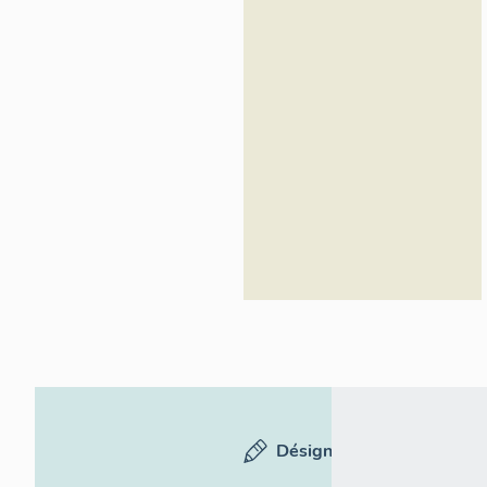
Inventaire
général du
patrimoine
culturel
Désignation