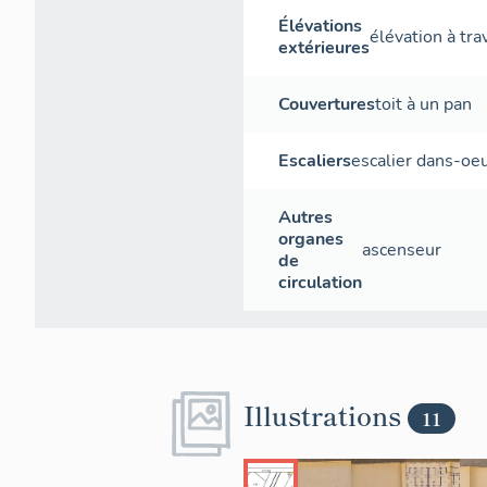
Élévations
élévation à tr
extérieures
Couvertures
toit à un pan
Escaliers
escalier dans-oe
Autres
organes
ascenseur
de
circulation
Illustrations
11