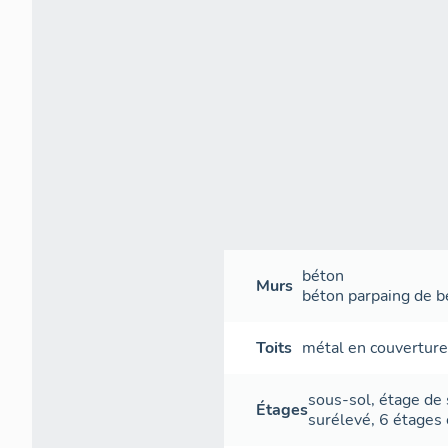
béton
Murs
béton
parpaing de b
Toits
métal en couvertur
sous-sol
,
étage de
Étages
surélevé
,
6 étages 