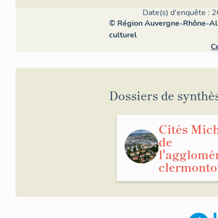
Date(s) d'enquête : 2
© Région Auvergne-Rhône-Alpe
culturel
Ce
Dossiers de synthè
Cités Mic
de
l'agglomé
clermonto