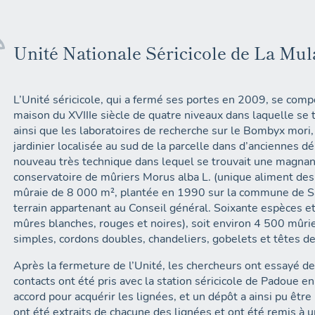
Unité Nationale Séricicole de La Mul
L’Unité séricicole, qui a fermé ses portes en 2009, se comp
maison du XVIIIe siècle de quatre niveaux dans laquelle se 
ainsi que les laboratoires de recherche sur le Bombyx mori
jardinier localisée au sud de la parcelle dans d’anciennes 
nouveau très technique dans lequel se trouvait une magnan
conservatoire de mûriers Morus alba L. (unique aliment des 
mûraie de 8 000 m², plantée en 1990 sur la commune de Sa
terrain appartenant au Conseil général. Soixante espèces et
mûres blanches, rouges et noires), soit environ 4 500 mûri
simples, cordons doubles, chandeliers, gobelets et têtes de
Après la fermeture de l’Unité, les chercheurs ont essayé de
contacts ont été pris avec la station séricicole de Padoue en 
accord pour acquérir les lignées, et un dépôt a ainsi pu êt
ont été extraits de chacune des lignées et ont été remis à un