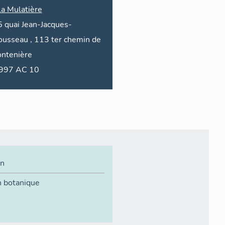
La Mulatière
5
quai
Jean-Jacques-
ousseau
, 113 ter
chemin de
ontenière
1997 AC 10
in
n botanique