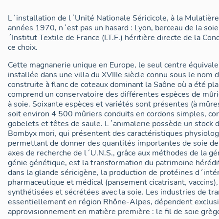
L´installation de l´Unité Nationale Séricicole, à la Mulatière
années 1970, n´est pas un hasard : Lyon, berceau de la soie,
´Institut Textile de France (I.T.F.) héritière directe de la Co
ce choix.
Cette magnanerie unique en Europe, le seul centre équivalen
installée dans une villa du XVIIIe siècle connu sous le nom 
construite à flanc de coteaux dominant la Saône où a été plan
comprend un conservatoire des différentes espèces de mûrie
à soie. Soixante espèces et variétés sont présentes (à mûres
soit environ 4 500 mûriers conduits en cordons simples, co
gobelets et têtes de saule. L´animalerie possède un stock d
Bombyx mori, qui présentent des caractéristiques physiolog
permettant de donner des quantités importantes de soie de très 
axes de recherche de l´U.N.S., grâce aux méthodes de la gé
génie génétique, est la transformation du patrimoine hérédit
dans la glande séricigène, la production de protéines d´int
pharmaceutique et médical (pansement cicatrisant, vaccins)
synthétisées et sécrétées avec la soie. Les industries de tra
essentiellement en région Rhône-Alpes, dépendent exclusi
approvisionnement en matière première : le fil de soie grège 