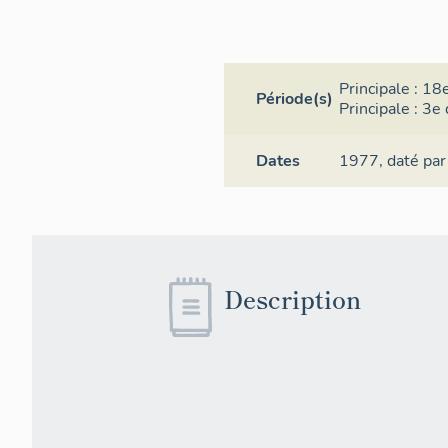
Principale :
18e
Période(s)
Principale :
3e 
Dates
1977,
daté par
Description