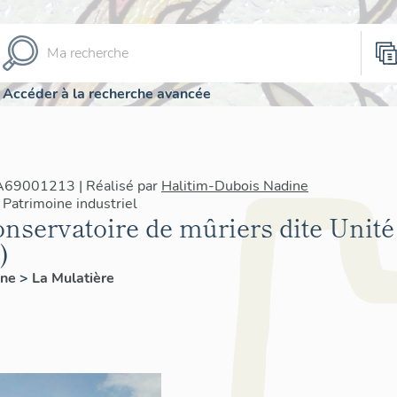
Accéder à la recherche avancée
IA69001213 | Réalisé par
Halitim-Dubois Nadine
Patrimoine industriel
nservatoire de mûriers dite Unité
)
ône
>
La Mulatière