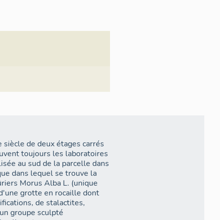
er Eurochrysalide, une société
est de mettre en place, en
soie grège du mûrier au fil de
 en matière technologique a,
RA) en 2009. (Cf : texte libre)
e siècle de deux étages carrés
uvent toujours les laboratoires
lisée au sud de la parcelle dans
ue dans lequel se trouve la
riers Morus Alba L. (unique
d'une grotte en rocaille dont
fications, de stalactites,
e un groupe sculpté