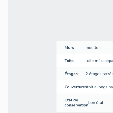
Murs
moellon
Toits
tuile mécaniqu
Étages
2 étages carré
Couvertures
toit à longs p
État de
bon état
conservation