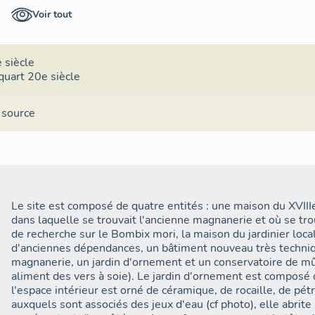
monopole chinois, 6 industriels se sont regroupés pour fond
Voir tout
anonyme dont U.N.S. est le partenaire principal. L´objectif 
France, une filière technologique complète de production de 
soie, pour assurer un transfert de technologie. L´empreinte textile reste forte pour la
région Rhône-Alpes avec comme corollaire le ver à soie qui
 siècle
sans nul doute, un avenir prometteur.
quart 20e siècle
Le centre de recherche sera fermé par l'université Lyon 1 (IN
 source
Le site est composé de quatre entités : une maison du XVIII
dans laquelle se trouvait l'ancienne magnanerie et où se tro
de recherche sur le Bombix mori, la maison du jardinier loca
d'anciennes dépendances, un bâtiment nouveau très techniq
magnanerie, un jardin d'ornement et un conservatoire de mû
aliment des vers à soie). Le jardin d'ornement est composé 
l'espace intérieur est orné de céramique, de rocaille, de pétri
auxquels sont associés des jeux d'eau (cf photo), elle abrit