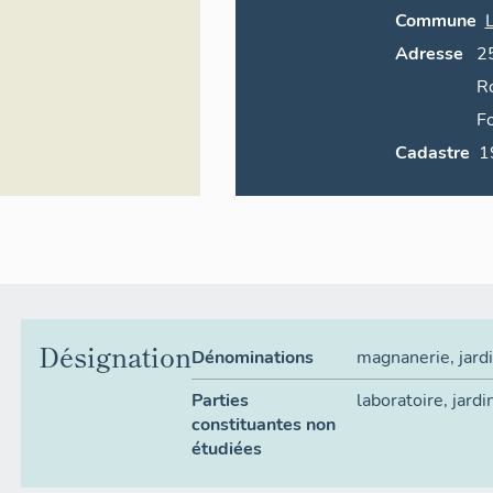
Commune
Adresse
2
R
F
Cadastre
Désignation
Dénominations
magnanerie
,
jard
Parties
laboratoire
,
jardi
constituantes non
étudiées