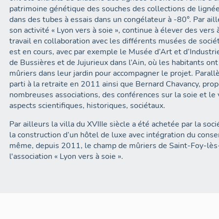
patrimoine génétique des souches des collections de ligné
dans des tubes à essais dans un congélateur à -80°. Par aill
son activité « Lyon vers à soie », continue à élever des vers à soie pour le grainage. Un
travail en collaboration avec les différents musées de soci
est en cours, avec par exemple le Musée d’Art et d’Industr
de Bussières et de Jujurieux dans l’Ain, où les habitants on
mûriers dans leur jardin pour accompagner le projet. Para
parti à la retraite en 2011 ainsi que Bernard Chavancy, pro
nombreuses associations, des conférences sur la soie et le v
aspects scientifiques, historiques, sociétaux.
Par ailleurs la villa du XVIIIe siècle a été achetée par la so
la construction d’un hôtel de luxe avec intégration du cons
même, depuis 2011, le champ de mûriers de Saint-Foy-lès-
l'association « Lyon vers à soie ».