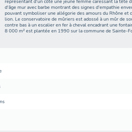
représentant d'un côté une jeune femme caressant la tête d
d'âge mur avec barbe montrant des signes d'empathie enver
pouvant symboliser une allégorie des amours du Rhône et 
lion. Le conservatoire de mûriers est adossé à un mûr de 
contre bas à un escalier en fer à cheval encadrant une fontaine avec bas
8 000 m² est plantée en 1990 sur la commune de Sainte-F
e
s
ans