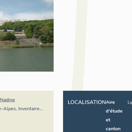
 Nadine
LOCALISATION
Aire
Ly
-Alpes, Inventaire
d'étude
imoine culturel
et
canton