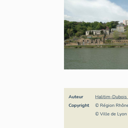
Auteur
Halitim-Dubois
Copyright
© Région Rhône
général du patr
© Ville de Lyon