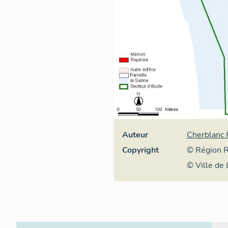
Auteur
Cherblanc 
Copyright
© Région R
patrimoine 
© Ville de 