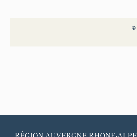
© 
RÉGION
AUVERGNE RHONE-ALPE