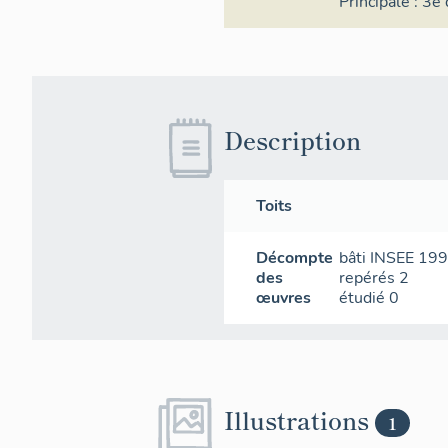
Principale :
3e 
Description
Toits
Décompte
bâti INSEE
19
des
repérés
2
œuvres
étudié
0
Illustrations
1