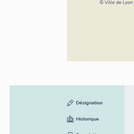
Inventaire géné
© Ville de Lyon
culturel
Désignation
Historique