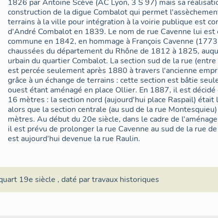
1826 par Antoine Scève (AC Lyon, 3 S 97) mais sa réalisatio
construction de la digue Combalot qui permet l'assèchement
terrains à la ville pour intégration à la voirie publique est 
d'André Combalot en 1839. Le nom de rue Cavenne lui est of
commune en 1842, en hommage à François Cavenne (1773-1
chaussées du département du Rhône de 1812 à 1825, auquel 
urbain du quartier Combalot. La section sud de la rue (entre 
est percée seulement après 1880 à travers l'ancienne empris
grâce à un échange de terrains : cette section est bâtie seul
ouest étant aménagé en place Ollier. En 1887, il est décidé 
16 mètres : la section nord (aujourd'hui place Raspail) étai
alors que la section centrale (au sud de la rue Montesquieu)
mètres. Au début du 20e siècle, dans le cadre de l'aménagement du quartier des Facultés,
il est prévu de prolonger la rue Cavenne au sud de la rue de 
est aujourd'hui devenue la rue Raulin.
quart 19e siècle
,
daté par travaux historiques