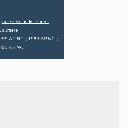
Lyon 7e Arrondissement
illotière
 NC ; 1999 AP NC ;
1999 AB NC