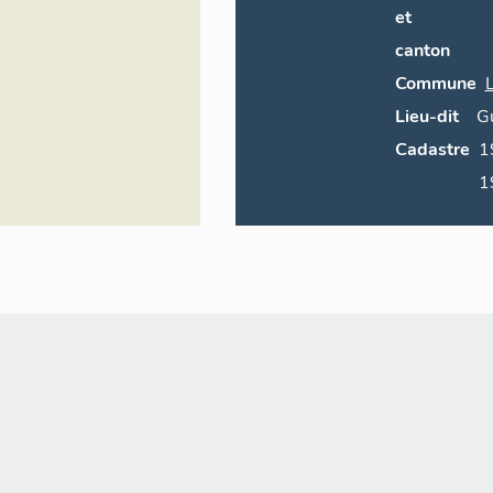
ral du patrimoine
et
canton
Commune
Lieu-dit
Gu
Cadastre
1999 AO