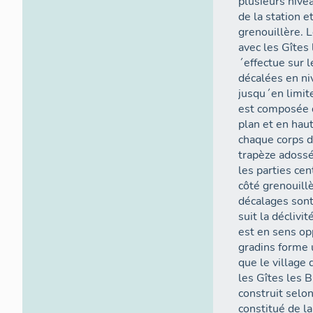
plusieurs nive
de la station e
grenouillère. 
avec les Gîtes
´effectue sur 
décalées en ni
jusqu´en limit
est composée d
plan et en haut
chaque corps d
trapèze adossé 
les parties ce
côté grenouillè
décalages sont
suit la déclivi
est en sens op
gradins forme 
que le village
les Gîtes les B
construit selon
constitué de la