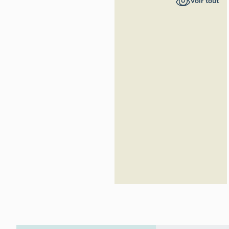
Voir tout
Inventaire
général du
patrimoine
culturel