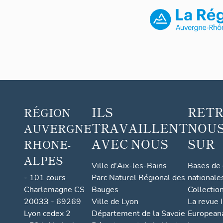
ILS
RET
RÉGION
TRAVAILLENT
NOUS
AUVERGNE
AVEC NOUS
SUR
RHONE-
ALPES
Ville d'Aix-les-Bains
Bases de
- 101 cours
Parc Naturel Régional des
nationale
Charlemagne CS
Bauges
Collectio
20033 - 69269
Ville de Lyon
La revue I
Lyon cedex 2
Département de la Savoie
European