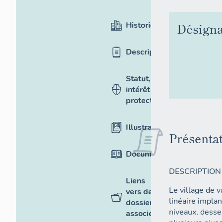
Historique
Désigna
Description
Statut,
intérêt et
protection
Illustrations
Présenta
Documentation
DESCRIPTION
Liens
Le village de 
vers des
linéaire impla
dossiers
niveaux, desse
associés