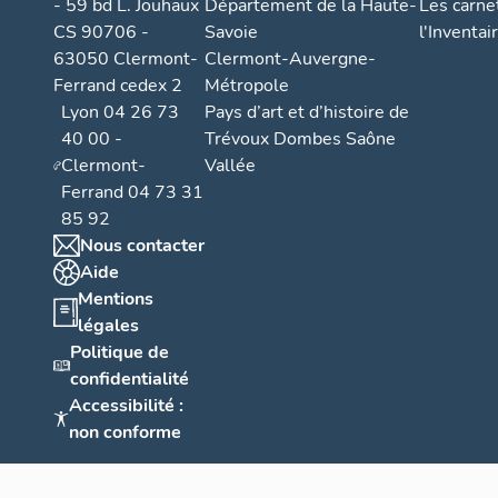
- 59 bd L. Jouhaux
Département de la Haute-
Les carne
CS 90706 -
Savoie
l'Inventai
63050 Clermont-
Clermont-Auvergne-
Ferrand cedex 2
Métropole
Lyon 04 26 73
Pays d’art et d’histoire de
40 00 -
Trévoux Dombes Saône
Clermont-
Vallée
Ferrand 04 73 31
85 92
Nous contacter
Aide
Mentions
légales
Politique de
confidentialité
Accessibilité :
non conforme