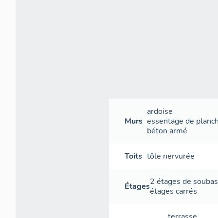
´origine les c
salle d´eau av
contre le mur d
disposition pe
différentes fa
que le wc est 
les 3 réunis. 
d´une douche, 
étant adossée 
recoin ouvert 
ardoise
lavabo. Les c
Murs
essentage de planc
commune intég
béton armé
donnant accès 
permet une ut
Toits
tôle nervurée
sanitaire ouver
la disposition
destinée aux p
2 étages de souba
Étages
planches de bo
étages carrés
adossement équ
repliables au m
terrasse