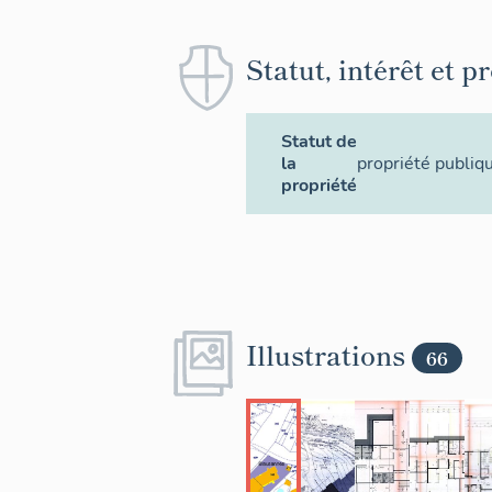
de panneaux id
Ils alternent t
Statut, intérêt et p
chaque niveau 
Statut de
la
propriété publiq
propriété
Illustrations
66