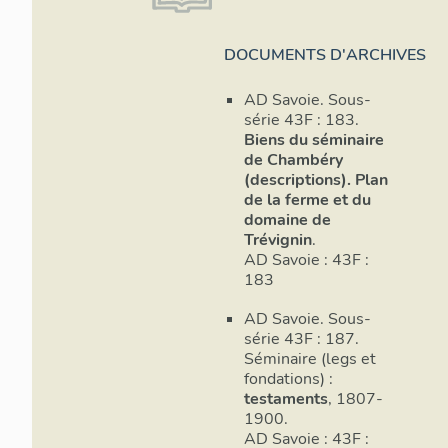
une pente incli
grandes fermes
sont "maintena
DOCUMENTS D'ARCHIVES
Selon Gaime, o
fermes, en log
AD Savoie. Sous-
bâtiments de l
série 43F : 183.
pressoir dans 
Biens du séminaire
grande chambr
de Chambéry
(descriptions). Plan
Certaines parc
de la ferme et du
d'arrosage, dév
domaine de
verger" est ré
Trévignin
.
AD Savoie : 43F :
réservoir ; le
183
indique que la 
de la fontaine 
AD Savoie. Sous-
la maison maîtr
série 43F : 187.
boisée et plant
Séminaire (legs et
Les vignes dé
fondations) :
Petit Rubin (v
testaments
, 1807-
la toiture est 
1900.
Grand Rubin, 
AD Savoie : 43F :