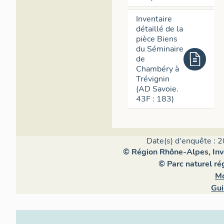
Inventaire
détaillé de la
pièce Biens
du Séminaire
de
Chambéry à
Trévignin
(AD Savoie.
43F : 183)
Date(s) d'enquête : 2
© Région Rhône-Alpes, Inve
© Parc naturel r
Mo
Gui