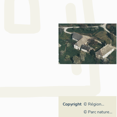
Copyright
© Région
Auvergne-
© Parc naturel