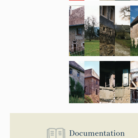
de-panier. Les 
croupes sur l'
partie logemen
sur les commu
l'habitation on
années 2000, e
murs ; le toit 
nord-ouest.
La grange-remis
moellon calcair
avec un toit à 
Le domaine a
La première pi
Séminaire et p
le domaine de 
le domaine de 
en août 1826, 
Documentation
domaine, situé