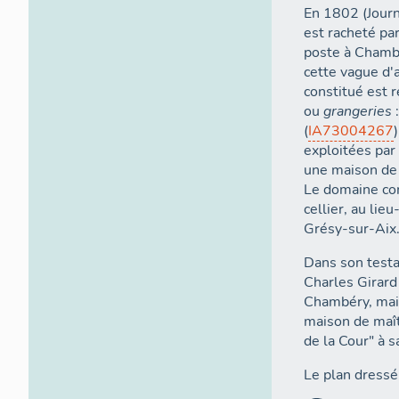
En 1802 (Journ
est racheté par
poste à Chamb
cette vague d'a
constitué est r
ou
grangeries
:
(
IA73004267
exploitées par
une maison de 
Le domaine com
cellier, au lie
Grésy-sur-Aix
Dans son test
Charles Girard
Chambéry, mais
maison de maît
de la Cour" à 
Le plan dress
superpose l'éta