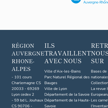
ILS
RET
RÉGION
TRAVAILLENT
NOUS
AUVERGNE
AVEC NOUS
SUR
RHONE-
ALPES
Ville d'Aix-les-Bains
Bases de
- 101 cours
Parc Naturel Régional des
nationale
Charlemagne CS
Bauges
Collectio
20033 - 69269
Ville de Lyon
La revue I
Lyon cedex 2
Département de la Savoie
European
- 59 bd L. Jouhaux
Département de la Haute-
Les carne
CS 90706 -
Savoie
l'Inventai