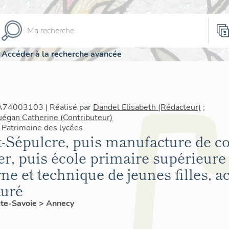
Accéder à la recherche avancée
IA74003103 | Réalisé par
Dandel Elisabeth (Rédacteur)
;
égan Catherine (Contributeur)
 Patrimoine des lycées
-Sépulcre, puis manufacture de co
r, puis école primaire supérieure d
ne et technique de jeunes filles, 
auré
te-Savoie
>
Annecy