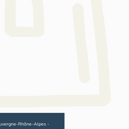
F
uvergne-Rhône-Alpes
-