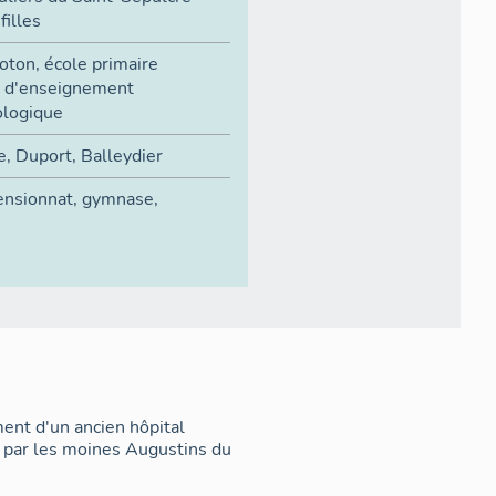
filles
 primaire
ologique
e
,
Duport
,
Balleydier
ensionnat
,
gymnase
,
ment d'un ancien hôpital
 par les moines Augustins du