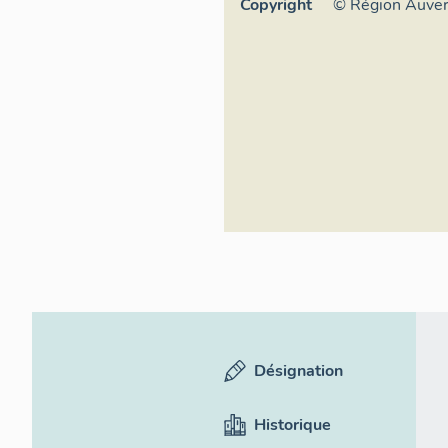
Copyright
© Région Auve
Inventaire géné
culturel
Désignation
Historique