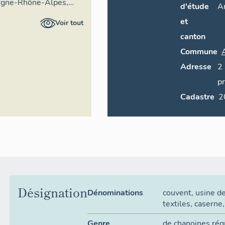
rgne-Rhône-Alpes,
d'étude
A
ral du patrimoine
et
Voir tout
canton
Commune
Adresse
2
p
Cadastre
Désignation
Dénominations
couvent
,
usine de
textiles
,
caserne
Genre
de chanoines rég