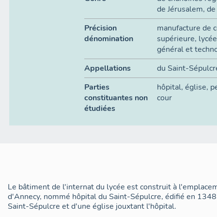
de Jérusalem
,
de 
Précision
manufacture de coton, école
dénomination
supérieure, lycée d'enseignement
général et techn
Appellations
du Saint-Sépulcr
Parties
hôpital
,
église
,
p
constituantes non
cour
étudiées
Le bâtiment de l'internat du lycée est construit à l'emplace
d'Annecy, nommé hôpital du Saint-Sépulcre, édifié en 1348
Saint-Sépulcre et d'une église jouxtant l'hôpital.