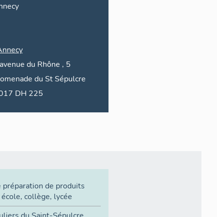
nnecy
Annecy
avenue du
Rhône
, 5
romenade du
St Sépulcre
2017 DH 225
 préparation de produits
,
école
,
collège
,
lycée
uliers du Saint-Sépulcre