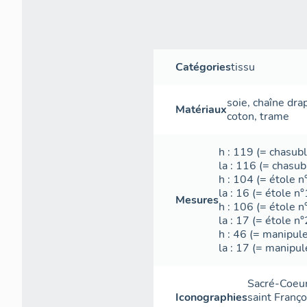
Catégories
tissu
soie
,
chaîne
drap
Matériaux
coton
,
trame
h
: 119 (= chasubl
la
: 116 (= chasub
h
: 104 (= étole n
la
: 16 (= étole n°
Mesures
h
: 106 (= étole n
la
: 17 (= étole n°
h
: 46 (= manipule
la
: 17 (= manipul
Sacré-Coeu
Iconographies
saint Franço