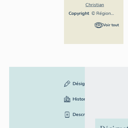
Christian
Copyright
© Région
Auvergne-
Voir tout
Rhône-
Alpes,
Inventaire
général du
patrimoine
culturel,
ADAGP
Désignation
Historique
Description