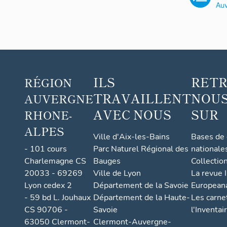
ILS
RET
RÉGION
TRAVAILLENT
NOUS
AUVERGNE
AVEC NOUS
SUR
RHONE-
ALPES
Ville d'Aix-les-Bains
Bases de
- 101 cours
Parc Naturel Régional des
nationale
Charlemagne CS
Bauges
Collectio
20033 - 69269
Ville de Lyon
La revue I
Lyon cedex 2
Département de la Savoie
European
- 59 bd L. Jouhaux
Département de la Haute-
Les carne
CS 90706 -
Savoie
l'Inventai
63050 Clermont-
Clermont-Auvergne-