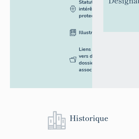
Désigna
Statut,
intérêt et
protection
Illustrations
Liens
vers des
dossiers
associés
Historique