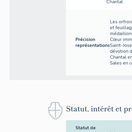
Chantal
Les orfroi
et feuillag
médaillons
Précision
Cœur imma
représentations
Saint-Jose
dévotion d
Chantal en
Sales en 
Statut, intérêt et p
Statut de