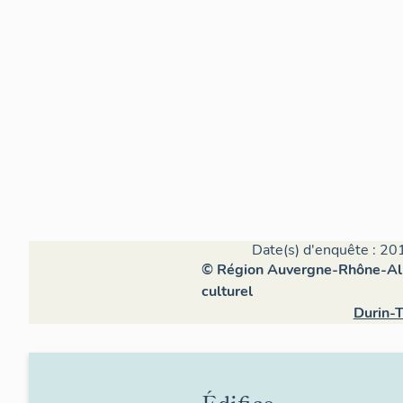
Date(s) d'enquête : 20
© Région Auvergne-Rhône-Alpe
culturel
Durin-T
Édifice