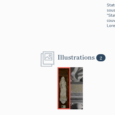
Stat
sous 
"Sta
couv
Lore
Illustrations
2