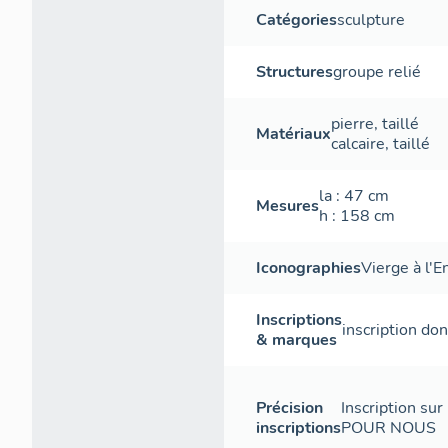
Catégories
sculpture
Structures
groupe relié
pierre
,
taillé
Matériaux
calcaire
,
taillé
la
: 47
cm
Mesures
h
: 158
cm
Iconographies
Vierge à l'E
Inscriptions
inscription do
& marques
Précision
Inscription su
inscriptions
POUR NOUS