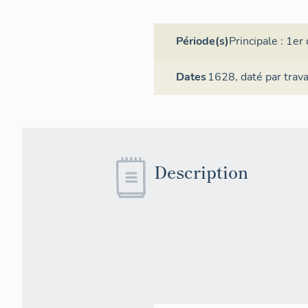
Période(s)
Principale :
1er 
Dates
1628,
daté par trav
Description