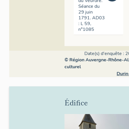
du Veurdre.
Séance du
29 juin
1791. AD03
: L 59,
n°1085
Date(s) d'enquête : 2
© Région Auvergne-Rhône-Alpe
culturel
Durin
Édifice