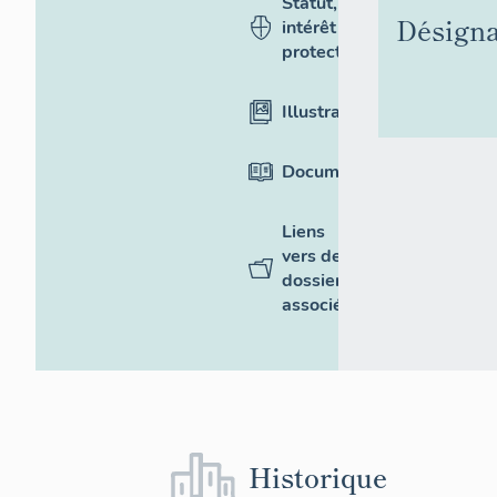
Statut,
Désigna
intérêt et
protection
Illustrations
Documentation
Liens
vers des
dossiers
associés
Historique