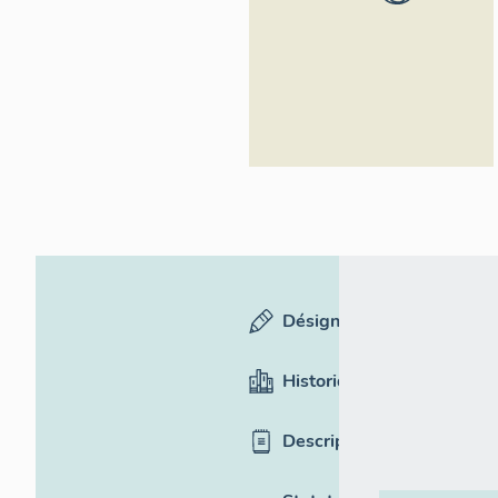
Rhône-Alpes,
Inventaire
général du
patrimoine
culturel
Désignation
Historique
Description