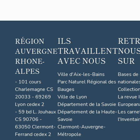
ILS
RET
RÉGION
TRAVAILLENT
NOUS
AUVERGNE
AVEC NOUS
SUR
RHONE-
ALPES
Ville d'Aix-les-Bains
Bases de
- 101 cours
Parc Naturel Régional des
nationale
Charlemagne CS
Bauges
Collectio
20033 - 69269
Ville de Lyon
La revue I
Lyon cedex 2
Département de la Savoie
European
- 59 bd L. Jouhaux
Département de la Haute-
Les carne
CS 90706 -
Savoie
l'Inventai
63050 Clermont-
Clermont-Auvergne-
Ferrand cedex 2
Métropole