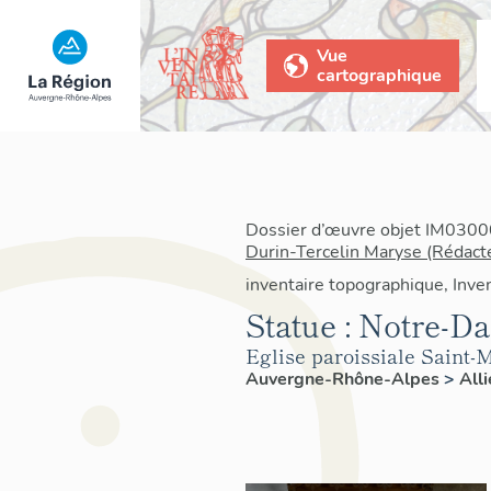
Vue
cartographique
Dossier d’œuvre objet IM03000
Durin-Tercelin Maryse (Rédact
inventaire topographique, Inven
Statue : Notre-D
Eglise paroissiale Saint-
Auvergne-Rhône-Alpes
>
All