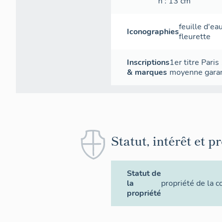
h
: 13
cm
feuille d'ea
Iconographies
fleurette
Inscriptions
1er titre Par
& marques
moyenne gara
Statut, intérêt et p
Statut de
la
propriété de la
propriété