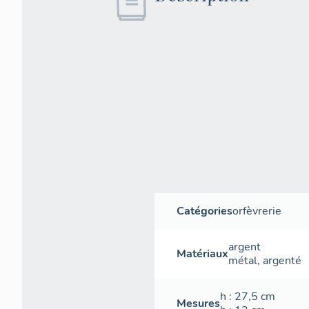
Catégories
orfèvrerie
argent
Matériaux
métal
,
argenté
h
: 27,5
cm
Mesures