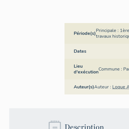
Principale :
1ère
Période(s)
travaux histori
Dates
Lieu
Commune :
Pa
d'exécution
Auteur(s)
Auteur :
Loque A
Description