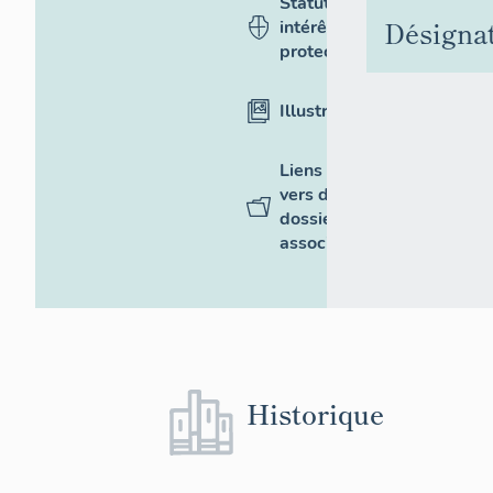
Statut,
Désigna
intérêt et
protection
Illustrations
Liens
vers des
dossiers
associés
Historique