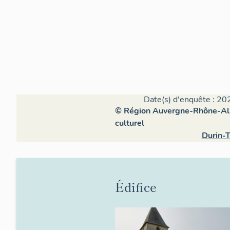
Date(s) d'enquête : 20
© Région Auvergne-Rhône-Alpe
culturel
Durin-T
Édifice