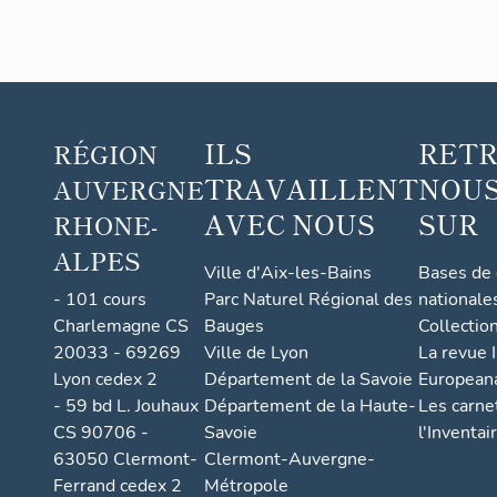
ILS
RET
RÉGION
TRAVAILLENT
NOUS
AUVERGNE
AVEC NOUS
SUR
RHONE-
ALPES
Ville d'Aix-les-Bains
Bases de
- 101 cours
Parc Naturel Régional des
nationale
Charlemagne CS
Bauges
Collectio
20033 - 69269
Ville de Lyon
La revue I
Lyon cedex 2
Département de la Savoie
European
- 59 bd L. Jouhaux
Département de la Haute-
Les carne
CS 90706 -
Savoie
l'Inventai
63050 Clermont-
Clermont-Auvergne-
Ferrand cedex 2
Métropole