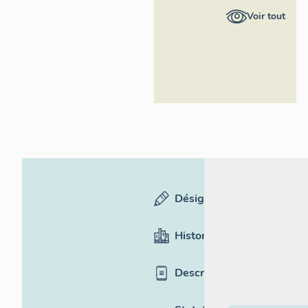
Auvergne-
Voir tout
Rhône-
Alpes,
Inventaire
général du
patrimoine
culturel
Désignation
Historique
Description