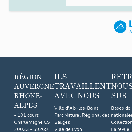
ILS
RET
RÉGION
TRAVAILLENT
NOUS
AUVERGNE
AVEC NOUS
SUR
RHONE-
ALPES
Ville d'Aix-les-Bains
Bases de
- 101 cours
Parc Naturel Régional des
nationale
Charlemagne CS
Bauges
Collectio
20033 - 69269
Ville de Lyon
La revue I