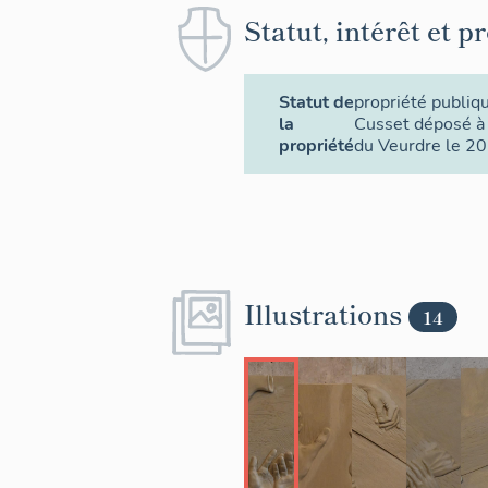
Statut, intérêt et p
Statut de
propriété publiq
la
Cusset déposé à 
propriété
du Veurdre le 2
Illustrations
14