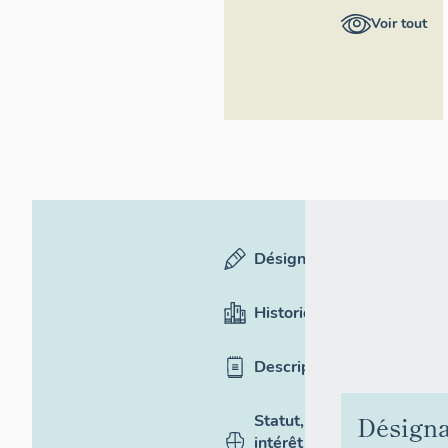
Auvergne-
Voir tout
Rhône-Alpes,
Inventaire
général du
patrimoine
culturel
Désignation
Historique
Description
Désigna
Statut,
intérêt et