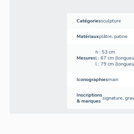
Catégories
sculpture
Matériaux
plâtre
,
patine
h
: 53
cm
Mesures
l
: 67
cm
(longueu
l
: 79
cm
(longueu
Iconographies
main
Inscriptions
signature
,
gra
& marques