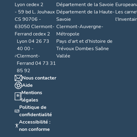
Lyon cedex 2
Département de la Savoie
European
- 59 bd L. Jouhaux
Département de la Haute-
Les carne
CS 90706 -
Savoie
l'Inventai
63050 Clermont-
Clermont-Auvergne-
Ferrand cedex 2
Métropole
Lyon 04 26 73
Pays d’art et d’histoire de
40 00 -
Trévoux Dombes Saône
Clermont-
Vallée
Ferrand 04 73 31
85 92
Nous contacter
Aide
Mentions
légales
Politique de
confidentialité
Accessibilité :
non conforme