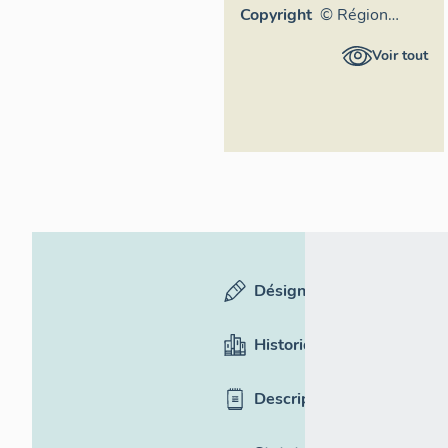
Copyright
© Région
Auvergne-
Voir tout
Rhône-Alpes,
Inventaire
général du
patrimoine
culturel
Désignation
Historique
Description