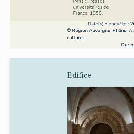
Paris : Presses
universitaires de
France, 1958.
Date(s) d'enquête : 2
© Région Auvergne-Rhône-Alpe
culturel
Durin
Édifice