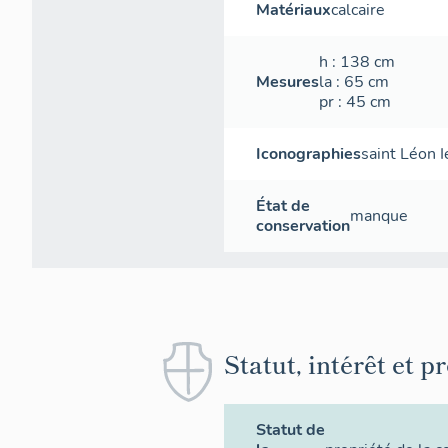
Matériaux
calcaire
h
: 138
cm
Mesures
la
: 65
cm
pr
: 45
cm
Iconographies
saint Léon I
État de
manque
conservation
Statut, intérêt et p
Statut de