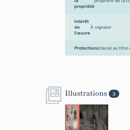
la
propriété de la
propriété
Intérêt
de
À signaler
l'œuvre
Protections
classé au titre
Illustrations
3