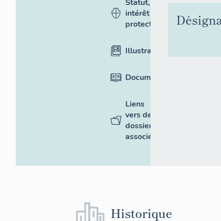
Statut,
intérêt et
Désigna
protection
Illustrations
Documentation
Liens
vers des
dossiers
associés
Historique