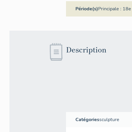
Période(s)
Principale :
18e 
Description
Catégories
sculpture