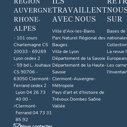
ILS
RET
RÉGION
TRAVAILLENT
NOUS
AUVERGNE
AVEC NOUS
SUR
RHONE-
ALPES
Ville d'Aix-les-Bains
Bases de
- 101 cours
Parc Naturel Régional des
nationale
Charlemagne CS
Bauges
Collectio
20033 - 69269
Ville de Lyon
La revue I
Lyon cedex 2
Département de la Savoie
European
- 59 bd L. Jouhaux
Département de la Haute-
Les carne
CS 90706 -
Savoie
l'Inventai
63050 Clermont-
Clermont-Auvergne-
Ferrand cedex 2
Métropole
Lyon 04 26 73
Pays d’art et d’histoire de
40 00 -
Trévoux Dombes Saône
Clermont-
Vallée
Ferrand 04 73 31
85 92
Nous contacter