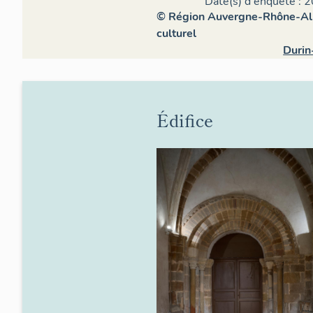
Date(s) d'enquête : 2
© Région Auvergne-Rhône-Alpe
culturel
Durin
Édifice