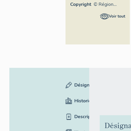
Copyright
© Région
Auvergne-
Voir tout
Rhône-Alpes,
Inventaire
général du
patrimoine
culturel
Désignation
Historique
Description
Désigna