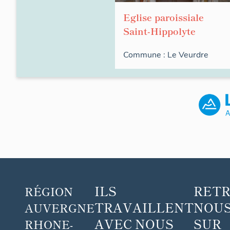
Eglise paroissiale
Saint-Hippolyte
Commune :
Le Veurdre
ILS
RET
RÉGION
TRAVAILLENT
NOUS
AUVERGNE
AVEC NOUS
SUR
RHONE-