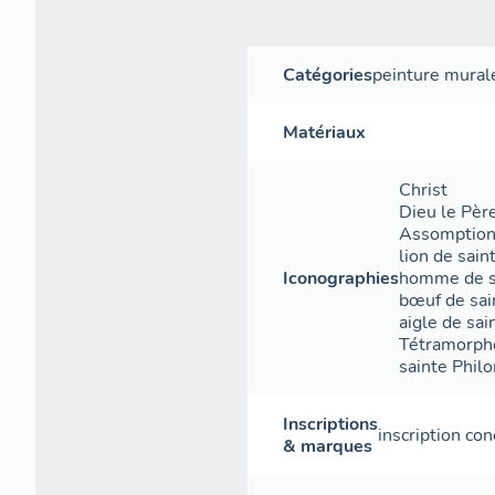
Catégories
peinture mural
Matériaux
Christ
Dieu le Pèr
Assomptio
lion de sain
Iconographies
homme de s
bœuf de sai
aigle de sai
Tétramorph
sainte Phil
Inscriptions
inscription co
& marques