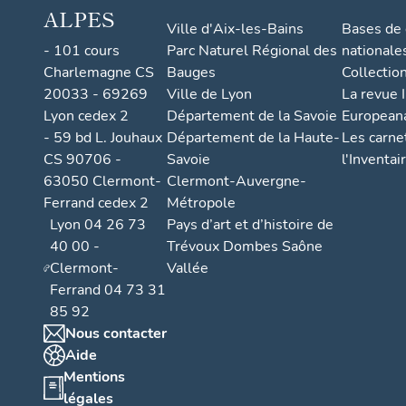
ALPES
Ville d'Aix-les-Bains
Bases de
- 101 cours
Parc Naturel Régional des
nationale
Charlemagne CS
Bauges
Collectio
20033 - 69269
Ville de Lyon
La revue I
Lyon cedex 2
Département de la Savoie
European
- 59 bd L. Jouhaux
Département de la Haute-
Les carne
CS 90706 -
Savoie
l'Inventai
63050 Clermont-
Clermont-Auvergne-
Ferrand cedex 2
Métropole
Lyon 04 26 73
Pays d’art et d’histoire de
40 00 -
Trévoux Dombes Saône
Clermont-
Vallée
Ferrand 04 73 31
85 92
Nous contacter
Aide
Mentions
légales