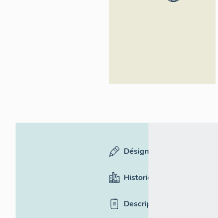
Rhône-Alpes,
Inventaire
général du
patrimoine
culturel,
ADAGP
Désignation
Historique
Description