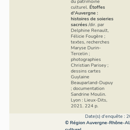
du patrimoine
culturel.
Étoffes
d'Auvergne :
histoires de soieries
sacrées
/dir. par
Delphine Renault,
Félicie Fougère ;
textes, recherches
Maryse Durin-
Tercelin ;
photographies
Christian Parisey ;
dessins cartes
Guylaine
Beauparland-Dupuy
; documentation
Sandrine Moulin.
Lyon : Lieux-Dits,
2021. 224 p.
Date(s) d'enquête : 2
© Région Auvergne-Rhône-Alpe
culturel