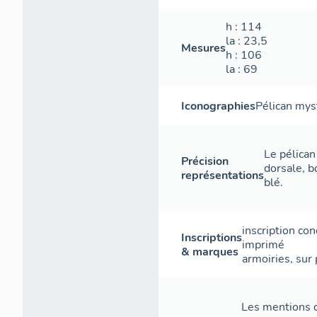
h
: 114
la
: 23,5
Mesures
h
: 106
la
: 69
Iconographies
Pélican mys
Le pélican
Précision
dorsale, b
représentations
blé.
inscription co
Inscriptions
imprimé
& marques
armoiries
,
sur 
Les mentions 