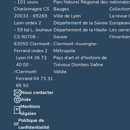
- 101 cours
Parc Naturel Régional des
nationale
Charlemagne CS
Bauges
Collectio
20033 - 69269
Ville de Lyon
La revue I
Lyon cedex 2
Département de la Savoie
European
- 59 bd L. Jouhaux
Département de la Haute-
Les carne
CS 90706 -
Savoie
l'Inventai
63050 Clermont-
Clermont-Auvergne-
Ferrand cedex 2
Métropole
Lyon 04 26 73
Pays d’art et d’histoire de
40 00 -
Trévoux Dombes Saône
Clermont-
Vallée
Ferrand 04 73 31
85 92
Nous contacter
Aide
Mentions
légales
Politique de
confidentialité