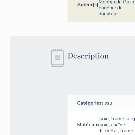
Montijo de Guzm
Auteur(s)
Eugénie de
donateur
Description
Catégories
tissu
soie
,
trame
ser
Matériaux
soie
,
chaîne
fil métal
,
trame 