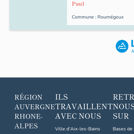
Paul
Commune :
Roumégoux
ILS
RET
RÉGION
TRAVAILLENT
NOUS
AUVERGNE
AVEC NOUS
SUR
RHONE-
ALPES
Ville d'Aix-les-Bains
Bases de