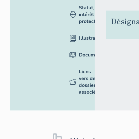
Statut,
intérêt et
Désigna
protection
Illustrations
Documentation
Liens
vers des
dossiers
associés