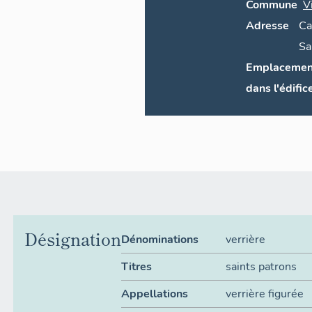
Commune
V
Adresse
Ca
Sa
Emplacemen
dans l'édific
Désignation
Dénominations
verrière
Titres
saints patrons
Appellations
verrière figurée