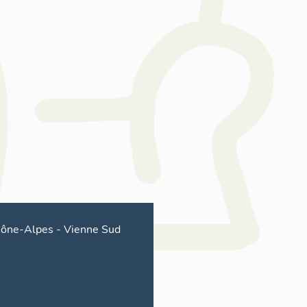
ône-Alpes
-
Vienne Sud