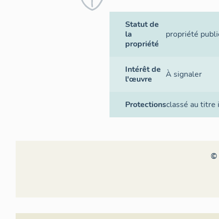
Statut de
la
propriété publ
propriété
Intérêt de
À signaler
l'œuvre
Protections
classé au titr
© 