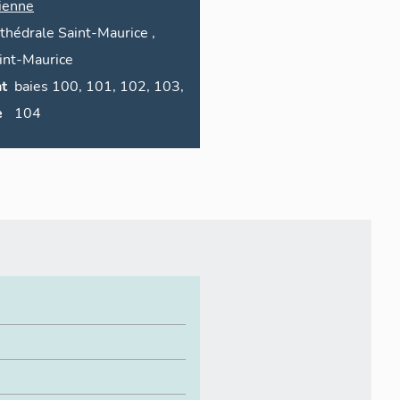
ienne
thédrale Saint-Maurice
,
int-Maurice
t
baies 100, 101, 102, 103,
e
104