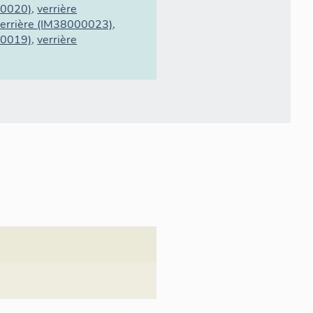
00020)
,
verrière
errière
(IM38000023)
,
00019)
,
verrière