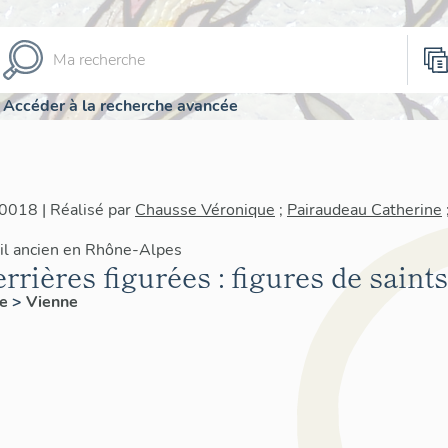
Accéder à la recherche avancée
0018 | Réalisé par
Chausse Véronique
;
Pairaudeau Catherine
rail ancien en Rhône-Alpes
rières figurées : figures de saint
re
>
Vienne