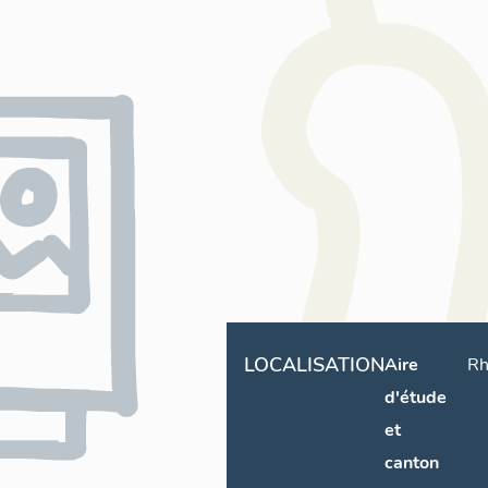
LOCALISATION
Aire
Rh
d'étude
et
canton