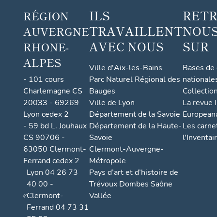
ILS
RET
RÉGION
TRAVAILLENT
NOUS
AUVERGNE
AVEC NOUS
SUR
RHONE-
ALPES
Ville d'Aix-les-Bains
Bases de
- 101 cours
Parc Naturel Régional des
nationale
Charlemagne CS
Bauges
Collectio
20033 - 69269
Ville de Lyon
La revue I
Lyon cedex 2
Département de la Savoie
European
- 59 bd L. Jouhaux
Département de la Haute-
Les carne
CS 90706 -
Savoie
l'Inventai
63050 Clermont-
Clermont-Auvergne-
Ferrand cedex 2
Métropole
Lyon 04 26 73
Pays d’art et d’histoire de
40 00 -
Trévoux Dombes Saône
Clermont-
Vallée
Ferrand 04 73 31