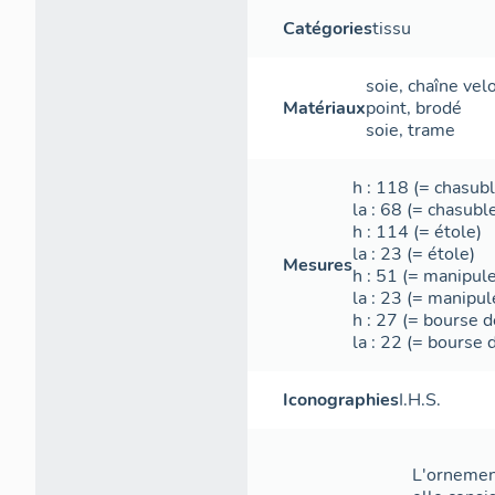
Catégories
tissu
soie
,
chaîne
vel
Matériaux
point
,
brodé
soie
,
trame
h
: 118 (= chasubl
la
: 68 (= chasubl
h
: 114 (= étole)
la
: 23 (= étole)
Mesures
h
: 51 (= manipule
la
: 23 (= manipul
h
: 27 (= bourse d
la
: 22 (= bourse d
Iconographies
I.H.S.
L'ornement