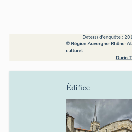
Date(s) d'enquête : 20
© Région Auvergne-Rhône-Alpe
culturel
Durin-T
Édifice