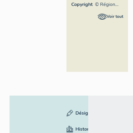
Copyright
© Région
Auvergne-
Voir tout
Rhône-
Alpes,
Inventaire
général du
patrimoine
culturel,
ADAGP
Désignation
Historique