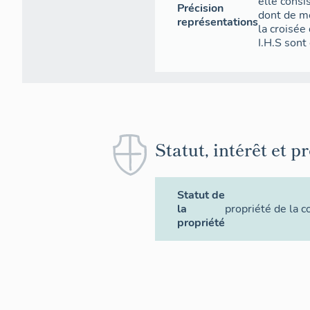
elle cons
Précision
dont de mé
représentations
la croisée
I.H.S sont
Statut, intérêt et p
Statut de
la
propriété de la
propriété