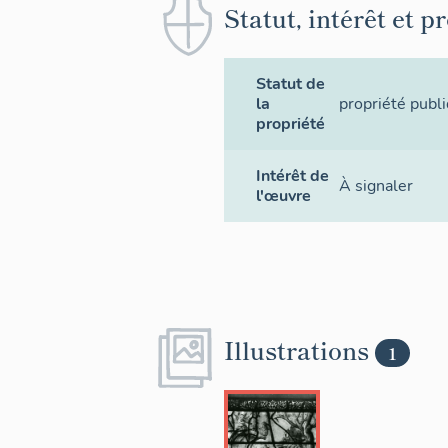
Statut, intérêt et p
Statut de
la
propriété publ
propriété
Intérêt de
À signaler
l'œuvre
Illustrations
1