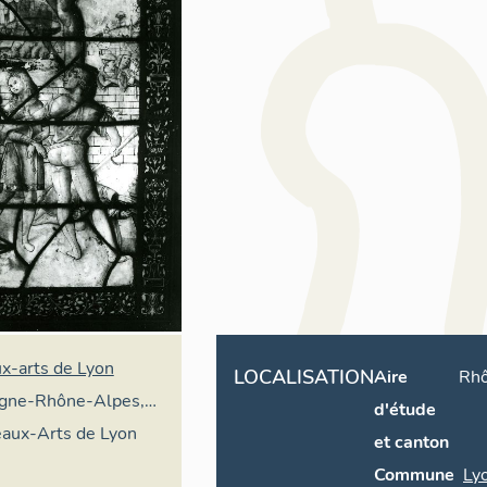
x-arts de Lyon
LOCALISATION
Aire
Rh
gne-Rhône-Alpes,
d'étude
al du patrimoine
aux-Arts de Lyon
et canton
Commune
Ly