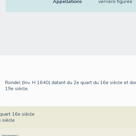
Appellations
verrière figurée
Rondel (Inv. H 1640) datant du 2e quart du 16e siècle et do
19e siècle.
quart 16e siècle
 siècle