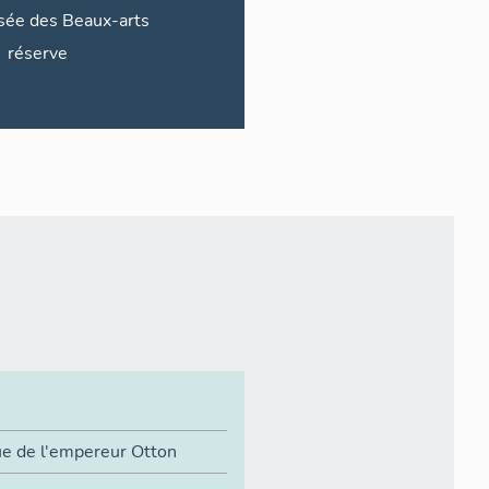
ée des Beaux-arts
réserve
ue de l'empereur Otton