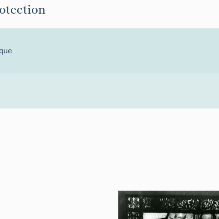
rotection
ique