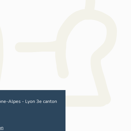
ône-Alpes
-
Lyon 3e canton
on