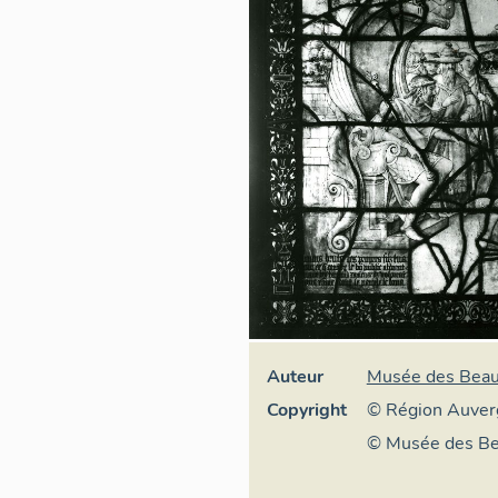
Auteur
Musée des Beau
Copyright
© Région Auver
Inventaire génér
© Musée des Be
culturel