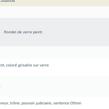
r inconnu
Rondel de verre peint.
ent
,
coloré
grisaille sur verre
9
reur
,
trône
,
pouvoir judiciaire
,
sentence
Othon