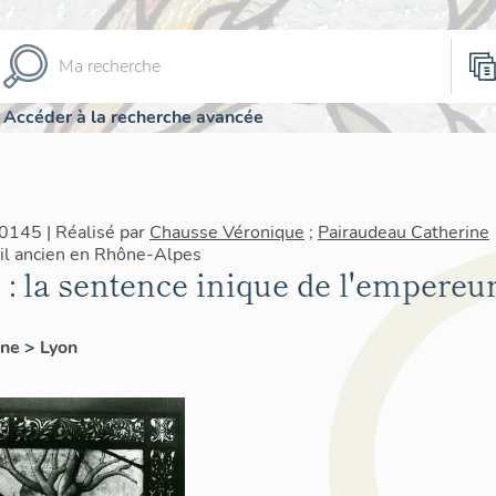
Accéder à la recherche avancée
0145 | Réalisé par
Chausse Véronique
;
Pairaudeau Catherine
rail ancien en Rhône-Alpes
 : la sentence inique de l'empereur
ône
>
Lyon