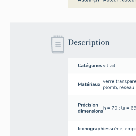
Auteur(s)
Auteur :
auteu
Description
Catégories
vitrail
verre transpar
Matériaux
plomb
,
réseau
Précision
h = 70 ; la = 6
dimensions
Iconographies
scène
,
empe