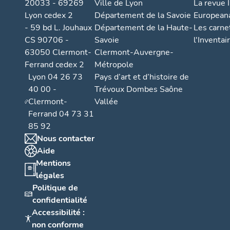
20033 - 69269
Ville de Lyon
La revue I
Lyon cedex 2
Département de la Savoie
European
- 59 bd L. Jouhaux
Département de la Haute-
Les carne
CS 90706 -
Savoie
l'Inventai
63050 Clermont-
Clermont-Auvergne-
Ferrand cedex 2
Métropole
Lyon 04 26 73
Pays d’art et d’histoire de
40 00 -
Trévoux Dombes Saône
Clermont-
Vallée
Ferrand 04 73 31
85 92
Nous contacter
Aide
Mentions
légales
Politique de
confidentialité
Accessibilité :
non conforme