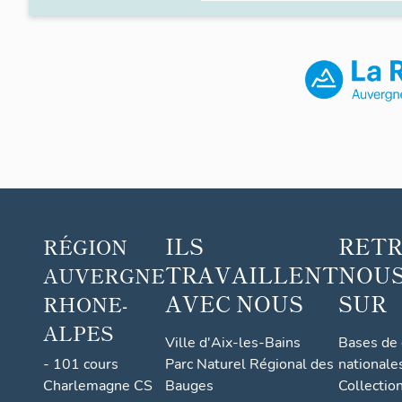
ILS
RET
RÉGION
TRAVAILLENT
NOUS
AUVERGNE
AVEC NOUS
SUR
RHONE-
ALPES
Ville d'Aix-les-Bains
Bases de
- 101 cours
Parc Naturel Régional des
nationale
Charlemagne CS
Bauges
Collectio