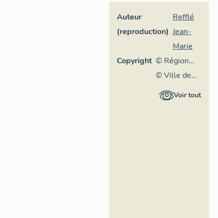
Auteur
Refflé
(reproduction)
Jean-
Marie
Copyright
© Région
Rhône-
© Ville de
Alpes,
Lyon
Voir tout
Inventaire
général du
patrimoine
culturel