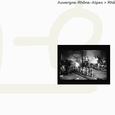
Auvergne-Rhône-Alpes
>
Rh