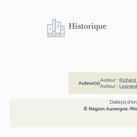
Historique
Auteur :
Richard 
Auteur(s)
Auteur :
Legrand
Date(s) d'en
© Région Auvergne-Rhôn