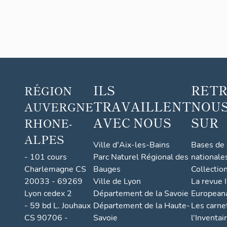
ILS
RET
RÉGION
TRAVAILLENT
NOUS
AUVERGNE
AVEC NOUS
SUR
RHONE-
ALPES
Ville d'Aix-les-Bains
Bases de
- 101 cours
Parc Naturel Régional des
nationale
Charlemagne CS
Bauges
Collectio
20033 - 69269
Ville de Lyon
La revue I
Lyon cedex 2
Département de la Savoie
European
- 59 bd L. Jouhaux
Département de la Haute-
Les carne
CS 90706 -
Savoie
l'Inventai