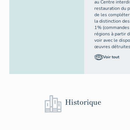
au Centre interdi
restauration du 
de les compléter
la distinction d
1% (commandes de
régions à partir 
voir avec le dispo
œuvres détruites 
à partir de 2010
Voir tout
(2016). Enfin, d
établissements re
2. Recherche d
saisie des do
de l'Inventaire
Historique
La recherche doc
des Archives nati
dressé un tableau
des achats réalis
1951. Ce tableau