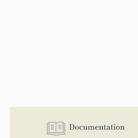
l’avis du recteur
compétent fait l’
artistique région
artistes est pris
lieu de construc
premier et du se
crédit (supérieur 
de la commission
conseiller artisti
La commission na
des édifices pub
Service de la Cré
commission), du 
générales, de l’A
civils et des pal
l’architecture au
cadre de vie, du
Documentation
plastiques du cen
Georges Pompido