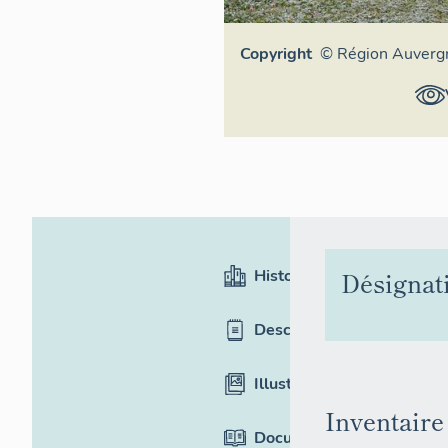
Copyright
© Région Auverg
Rhône-Alpes, Inv
général du patri
culturel
Historique
Désignat
Description
Illustrations
Inventaire
Documentation