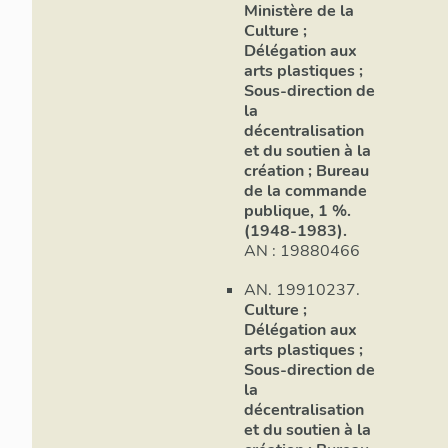
satisfaire à cette
Ministère de la
Culture ;
1 et 4 parlent de
Délégation aux
champ est élargi
arts plastiques ;
faisant appel à d
Sous-direction de
de même l’applica
la
la conception d’u
décentralisation
l’aménagement d’
et du soutien à la
relève plus de la 
création ; Bureau
conception de so
de la commande
l’affaire d’un com
publique, 1 %.
du 1%.
(1948-1983).
AN : 19880466
Au sein de la Ré
AN. 19910237.
n° 05.11.381 des
Culture ;
d’un comité artis
Délégation aux
œuvres d’art da
arts plastiques ;
Les membres sont
Sous-direction de
région. Pour chaq
la
personnes présen
décentralisation
du comité artisti
et du soutien à la
d’architecte en c