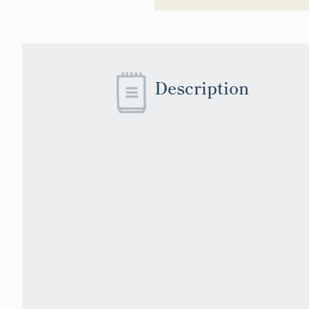
des artistes auxq
travaux de décor
arrêté ministérie
présenté un avan
juin 1949 auprès 
Description
et lettres, la co
commandes de l’É
même d’examiner 
présentés. Une 
formuler un avis 
Le dispositif est
politique de déco
la Culture précis
les projets de co
universitaires d
travaux de décor
fin (article 1er) 
compléter le cadr
l’établissement 