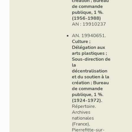
création ; Bureau
président de la D
de commande
culturelles (DRA
publique, 1 %.
(1956-1988)
personnes qualif
AN : 19910237
par la Région) ; 
l’ingénieur de la
AN. 19940651.
programme et sui
Culture ;
lycées, chargé du
Délégation aux
mandataire, un re
arts plastiques ;
culture de la Ré
Sous-direction de
l’assistant à maî
la
Homiridis), et le 
décentralisation
certain nombre d
et du soutien à la
création ; Bureau
de la réunion du 
de commande
lycée sélectionné
publique, 1 %.
et leur projet ar
(1924-1972).
regroupant les é
Répertoire.
calendrier des o
Archives
cours.
nationales
(France),
Un concours rest
Pierrefitte-sur-