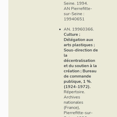
procédures de p
Seine. 1994.
une phase « défin
AN Pierrefitte-
du comité artisti
sur-Seine :
portant sur les jo
19940651
sites internet, l
AN. 19960366.
candidatures, le 
Culture ;
réunions. La deu
Délégation aux
lancement de la 
arts plastiques ;
», qui suit la pr
Sous-direction de
Au cours de la pr
la
une fois les cand
décentralisation
examen : le nomb
et du soutien à la
la centaine… Il re
création ; Bureau
phase 2, recevoir
de commande
publique, 1 %.
ces candidatures 
(1924-1972).
prendre la décisi
Répertoire.
fixe le nom des 3
Archives
phase « Élaborati
nationales
projet est défini 
(France),
cahiers des char
Pierrefitte-sur-
sont rédigés et t