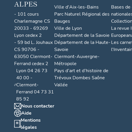
Renard, André Ta
ALPES
Ville d'Aix-les-Bains
Bases de
Avoscan, Claude 
- 101 cours
Parc Naturel Régional des
nationale
Deluol, Christian
Charlemagne CS
Bauges
Collectio
Darnas, Maurice 
fois chacun. Plus
20033 - 69269
Ville de Lyon
La revue I
œuvres. Sur l’en
Lyon cedex 2
Département de la Savoie
European
des femmes.
- 59 bd L. Jouhaux
Département de la Haute-
Les carne
CS 90706 -
Savoie
l'Inventai
c. Les œuvres
63050 Clermont-
Clermont-Auvergne-
82 œuvres sont c
Ferrand cedex 2
Métropole
1996, dont une p
Lyon 04 26 73
Pays d’art et d’histoire de
vestiges vus en 
40 00 -
Trévoux Dombes Saône
toutefois à vérif
Clermont-
Vallée
à Annemasse (
I
Ferrand 04 73 31
2010, dont une v
85 92
Camille Venet), e
Nous contacter
mural de Jacky B
Aide
(
IM74000917
) 
Mentions
n’ont pas été réa
légales
publié.