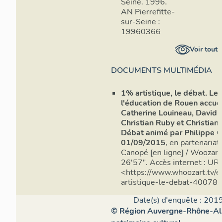
Seine. 1996.
sont consignées 
AN Pierrefitte-
comité artistiqu
sur-Seine :
trois offres et a
19960366
artiste et un pro
Voir tout
au président de l
procédures infér
DOCUMENTS MULTIMÉDIA
un rapport en co
supérieurs à 150
1% artistique, le débat. Le
l'éducation de Rouen accuei
C’est dans la vil
Catherine Louineau, David G
Eaux Claires, qu
Christian Ruby et Christian
commandes, inst
Débat animé par Philippe 
(
IM38001026
).
01/09/2015
, en partenariat
régulièrement et
Canopé [en ligne] / Woozart.
la décennie des 
26'57". Accès internet : UR
commandes ; anné
<https://www.whoozart.tv/e
Ensuite le décli
artistique-le-debat-40078.
dans les années
Date(s) d'enquête : 2019
(années 2000, av
© Région Auvergne-Rhône-Alpe
2005), 27 entre 