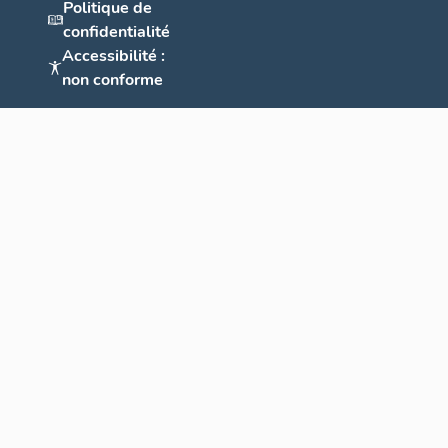
Politique de
La sculpture est 
confidentialité
représentée (56 
Accessibilité :
peut s’honorer d’
non conforme
D’ailleurs, la ré
trompée, en solli
sein du comité a
peinture de chev
(11%). Ce sont e
décor mural ou d
aux arts du feu (
verre, ferronnerie
la céramique (9%
techniques relev
et de l’imprimeri
part égale (6%). 
marqueterie, men
catalogue des te
II. Poursuite 
quatre dépa