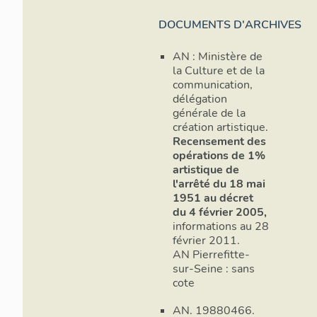
de décoration des
principaux de la 
DOCUMENTS D'ARCHIVES
artistique régiona
AN : Ministère de
Le dispositif est
la Culture et de la
janvier 1978), él
communication,
construction de 
délégation
subventionnée par
générale de la
l’environnement 
création artistique.
de la commission
Recensement des
s’érige la constru
opérations de 1%
d’ouvrage. Des 
artistique de
l'arrêté du 18 mai
de la culture et 
1951 au décret
comprenant peint
du 4 février 2005,
paysagiste, criti
informations au 28
personnalité appa
février 2011.
ou étant spéciali
AN Pierrefitte-
est abrogé par l
sur-Seine : sans
2002 relatif à l’
cote
constructions pub
de passation des
AN. 19880466.