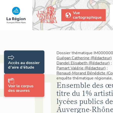
Vue
cartographique
Dossier thématique IM0000000
Guégan Catherine (Rédacteur)
Accès au dossier
Dandel Elisabeth (Rédacteur)
;
d’aire d’étude
Pamart Valérie (Rédacteur)
;
Renaud-Morand Bénédicte (Con
enquête thématique régionale,
Ensemble des œu
Voir le corpus
des œuvres
titre du 1% artis
lycées publics d
Auvergne-Rhône