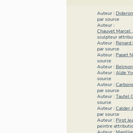
jusqu’en 2015, c
importantes.
Auteur :
Dideron
par source
Les œuvres récen
Auteur :
2016, ont fait l’
Chauvet Marcel
(phase 2), pour 
sculpteur
attrib
dimensions et con
Auteur :
Renard 
par source
dans le cas où l
Auteur :
Papet N
antérieures, ces
source
photographies on
Auteur :
Belmon
objets. L’enquête
Auteur :
Alde Yv
juillet 2020.
source
Auteur :
Carbone
Les dossiers d’œ
par source
de données de l'
Auteur :
Tautel 
juillet 2020. 34
source
du 1% artistique
Auteur :
Calder 
par source
3. Synthèse
Auteur :
Pirot J
peintre
attributi
a. Le 1% artisti
Auteur :
Manilli