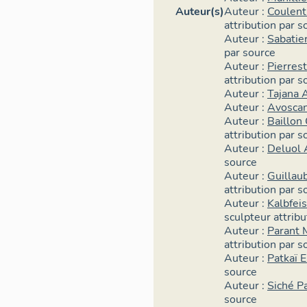
Auteur(s)
Auteur :
Coulent
L’arrêté fondateu
attribution par s
l’Éducation nati
Auteur :
Sabatier
Journal Officiel 
par source
d’utilisation de 
Auteur :
Pierres
décoration dans 
attribution par s
remplace les disp
Auteur :
Tajana 
Auteur :
Avoscan
novembre 1949 po
Auteur :
Baillon
des travaux de d
attribution par s
d’enseignement. L
Auteur :
Deluol 
obtenir l’agrémen
source
scolaires et univ
Auteur :
Guillau
central des const
attribution par s
général des bâti
Auteur :
Kalbfei
un ensemble de t
sculpteur
attrib
s’élèvent à 1% m
Auteur :
Parant 
Les collectivité
attribution par s
Auteur :
Patkaï 
les établissemen
source
administrative et
Auteur :
Siché P
de l’Éducation n
source
mêmes conditions