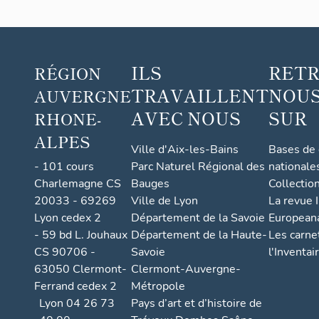
ILS
RET
RÉGION
TRAVAILLENT
NOUS
AUVERGNE
AVEC NOUS
SUR
RHONE-
ALPES
Ville d'Aix-les-Bains
Bases de
- 101 cours
Parc Naturel Régional des
nationale
Charlemagne CS
Bauges
Collectio
20033 - 69269
Ville de Lyon
La revue I
Lyon cedex 2
Département de la Savoie
European
- 59 bd L. Jouhaux
Département de la Haute-
Les carne
CS 90706 -
Savoie
l'Inventai
63050 Clermont-
Clermont-Auvergne-
Ferrand cedex 2
Métropole
Lyon 04 26 73
Pays d’art et d’histoire de