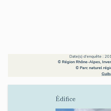
Date(s) d'enquête : 20
© Région Rhône-Alpes, Invent
© Parc naturel rég
Guib
Édifice