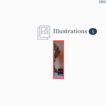
386
Illustrations
1