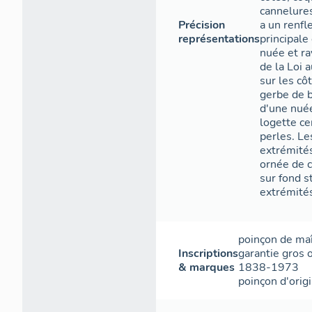
cannelures
Précision
a un renfl
représentations
principale
nuée et ra
de la Loi 
sur les cô
gerbe de b
d'une nuée
logette ce
perles. Le
extrémités
ornée de 
sur fond s
extrémités
poinçon de ma
Inscriptions
garantie gros 
& marques
1838-1973
poinçon d'orig