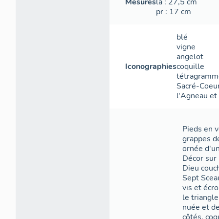
Mesures
la
: 27,5
cm
pr
: 17
cm
blé
vigne
angelot
Iconographies
coquille
tétragramm
Sacré-Coeu
l'Agneau et 
Pieds en v
grappes de
ornée d'un
Décor sur 
Dieu couch
Sept Sceau
vis et écr
le triang
nuée et de
côtés, coq