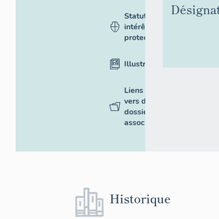
Désigna
Statut,
intérêt et
protection
Illustrations
Liens
vers des
dossiers
associés
Historique