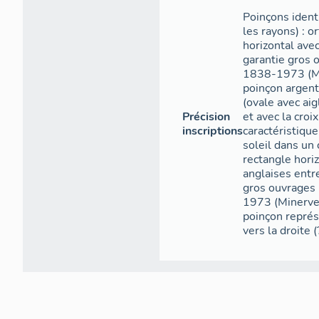
Poinçons identi
les rayons) : o
horizontal avec
garantie gros 
1838-1973 (Min
poinçon argent
(ovale avec ai
Précision
et avec la croi
inscriptions
caractéristiqu
soleil dans un 
rectangle hori
anglaises entr
gros ouvrages
1973 (Minerve,
poinçon représe
vers la droite (