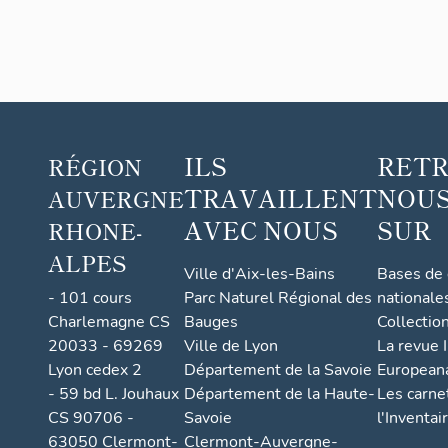
ILS
RET
RÉGION
TRAVAILLENT
NOUS
AUVERGNE
AVEC NOUS
SUR
RHONE-
ALPES
Ville d'Aix-les-Bains
Bases de
- 101 cours
Parc Naturel Régional des
nationale
Charlemagne CS
Bauges
Collectio
20033 - 69269
Ville de Lyon
La revue I
Lyon cedex 2
Département de la Savoie
European
- 59 bd L. Jouhaux
Département de la Haute-
Les carne
CS 90706 -
Savoie
l'Inventai
63050 Clermont-
Clermont-Auvergne-