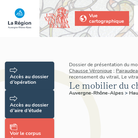
Vue
cartographique
Dossier de présentation du mo
Chausse Véronique
;
Pairaudea
Accès au dossier
recensement du vitrail, Le vit
d’opération
Le mobilier du c
Auvergne-Rhône-Alpes
>
Hau
Accès au dossier
d’aire d’étude
Voir le corpus