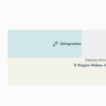
Désignation
Date(s) d'en
© Région Rhône-Al