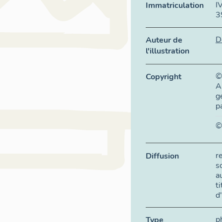
I
Immatriculation
3
D
Auteur de
l'illustration
©
Copyright
A
g
p
©
r
Diffusion
s
a
t
d
p
Type