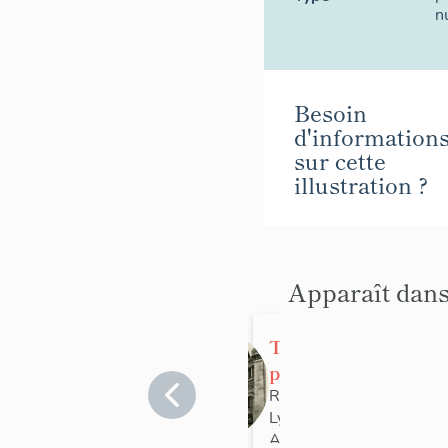
n
Besoin
d'information
sur cette
illustration ?
Apparaît dans
Temple de
protestants
dit Grand
Rhône
>
Lyon
>
Lyon 3e
Temple,
Arrondissement