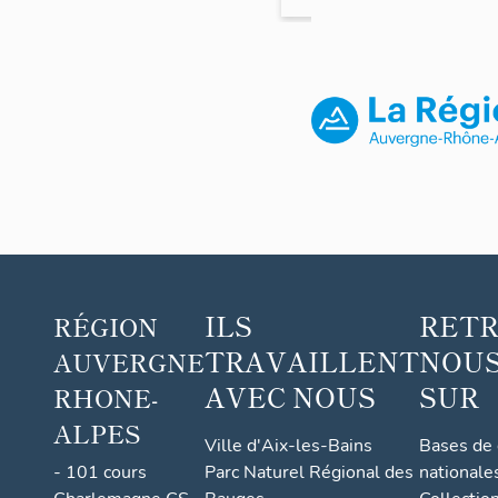
immeuble
ILS
RET
RÉGION
TRAVAILLENT
NOUS
AUVERGNE
AVEC NOUS
SUR
RHONE-
ALPES
Ville d'Aix-les-Bains
Bases de
- 101 cours
Parc Naturel Régional des
nationale