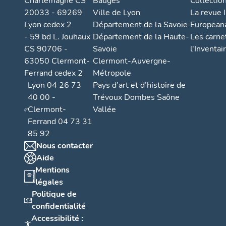
Charlemagne CS
Bauges
Collectio
20033 - 69269
Ville de Lyon
La revue I
Lyon cedex 2
Département de la Savoie
European
- 59 bd L. Jouhaux
Département de la Haute-
Les carne
CS 90706 -
Savoie
l'Inventai
63050 Clermont-
Clermont-Auvergne-
Ferrand cedex 2
Métropole
Lyon 04 26 73
Pays d’art et d’histoire de
40 00 -
Trévoux Dombes Saône
Clermont-
Vallée
Ferrand 04 73 31
85 92
Nous contacter
Aide
Mentions
légales
Politique de
confidentialité
Accessibilité :