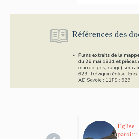
Références des do
Plans extraits de la mappe
du 26 mai 1831 et pièces 
marron, gris, rouge) sur c
629. Trévignin église. Enc
AD Savoie : 11FS : 629
Église
paroiss