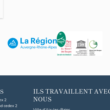
ILS TRAVAILLENT AVE
S
NOUS
ex 2
nd cedex 2
Ville d'Aix-les-Bains