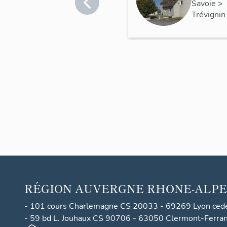
iale
Savoie
>
Trévignin
Saint-
Lauren
t
RÉGION
AUVERGNE RHONE-ALPE
- 101 cours Charlemagne CS 20033 - 69269 Lyon ced
- 59 bd L. Jouhaux CS 90706 - 63050 Clermont-Ferra