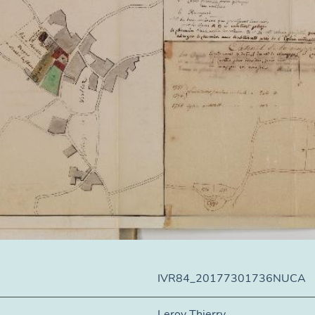
IVR84_20177301736NUCA
Leroy Thierry