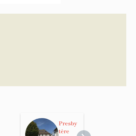
Presby
tère