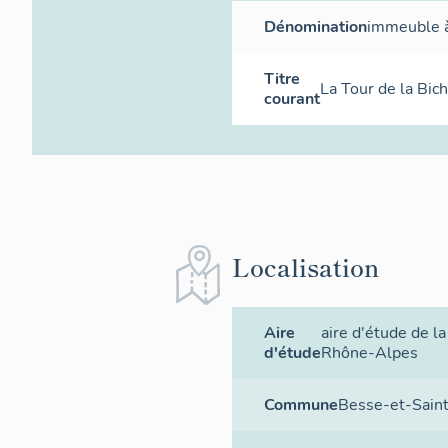
Dénomination
immeuble 
Titre
La Tour de la Bic
courant
Localisation
Aire
aire d'étude de l
d'étude
Rhône-Alpes
Commune
Besse-et-Sain