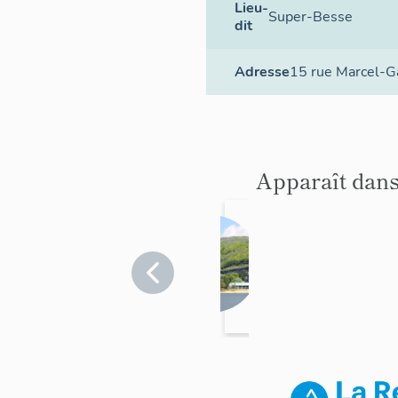
Lieu-
Super-Besse
dit
Adresse
15 rue Marcel-G
Apparaît dans
La
Tour de
la Biche
Puy-de-
Dôme
à
>
Super-
Besse-
Besse
et-Saint-
Anastaise