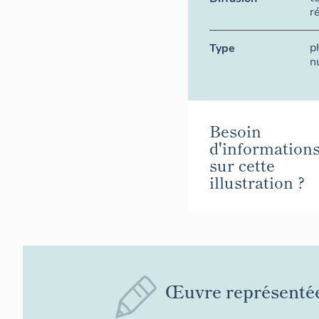
r
p
Type
n
Besoin
d'information
sur cette
illustration ?
Œuvre représenté