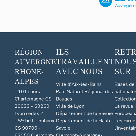
ILS
RET
RÉGION
TRAVAILLENT
NOUS
AUVERGNE
AVEC NOUS
SUR
RHONE-
ALPES
Ville d'Aix-les-Bains
Bases de
- 101 cours
Parc Naturel Régional des
nationale
Charlemagne CS
Bauges
Collectio
20033 - 69269
Ville de Lyon
La revue I
Lyon cedex 2
Département de la Savoie
European
- 59 bd L. Jouhaux
Département de la Haute-
Les carne
CS 90706 -
Savoie
l'Inventai
63050 Clermont-
Clermont-Auvergne-