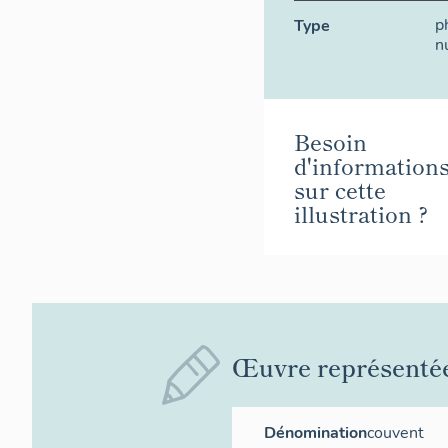
p
Type
n
Besoin
d'information
sur cette
illustration ?
Œuvre représenté
Dénomination
couvent