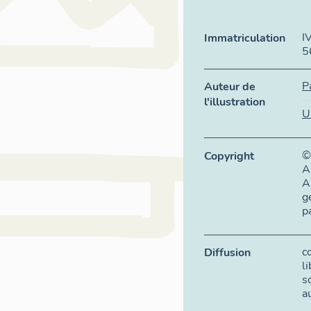
I
Immatriculation
5
P
Auteur de
l'illustration
U
©
Copyright
A
A
g
p
c
Diffusion
l
s
a