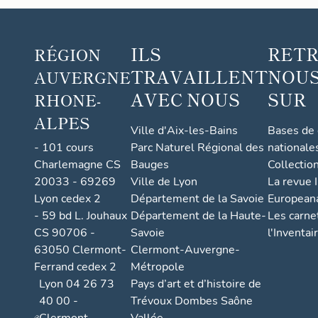
lemen
t
maiso
ILS
RET
RÉGION
n
TRAVAILLENT
NOUS
AUVERGNE
d'habi
tation
AVEC NOUS
SUR
RHONE-
ALPES
Ville d'Aix-les-Bains
Bases de
- 101 cours
Parc Naturel Régional des
nationale
Charlemagne CS
Bauges
Collectio
20033 - 69269
Ville de Lyon
La revue I
Lyon cedex 2
Département de la Savoie
European
- 59 bd L. Jouhaux
Département de la Haute-
Les carne
CS 90706 -
Savoie
l'Inventai
63050 Clermont-
Clermont-Auvergne-
Ferrand cedex 2
Métropole
Lyon 04 26 73
Pays d’art et d’histoire de
40 00 -
Trévoux Dombes Saône