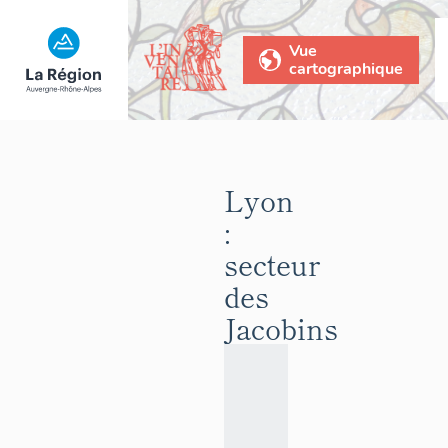
Vue
cartographique
Lyon
:
secteur
des
Jacobins
Le
secteur
des
Jacobins