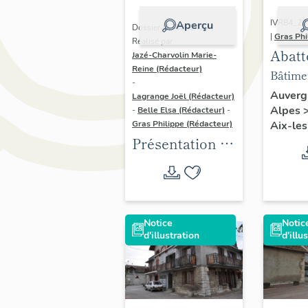
IVR84_2
Aperçu
Dossier IA73002429 |
|
Gras Phi
Réalisé par
Abatt
Jazé-Charvolin Marie-
Reine (Rédacteur)
munic
Bâtimen
-
puis a
élévati
Auverg
Lagrange Joël (Rédacteur)
Alpes
munic
-
Belle Elsa (Rédacteur)
-
Aix-les
Gras Philippe (Rédacteur)
actue
Présentation de
maiso
l'opération
imme
d'inventaire de
loge
la Ville d'Aix-
les-Bains
Notice
Notic
d'illustration
d'illu