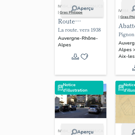
IVR84_20167306505NUCB
Aperçu
IVR84_2
|
Gras Philippe
|
Gras Phi
Route
Abatt
nationale n°
La route, vers 1938
munic
Pignon 
513,
Auvergne-Rhône-
puis a
bâtime
Auverg
Alpes
actuellement
Alpes
munic
centre 
route
Aix-les
actue
départementale
maiso
n°913, dite
imme
Route du
loge
Notice
Notic
Revard
d'illustration
d'illu
IVR84_20177300535NUCA
Aperçu