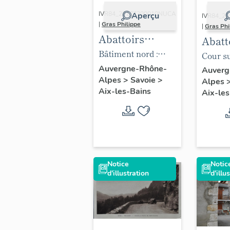
IVR84_20177300010NUCA
Aperçu
IVR84_2
|
Gras Philippe
|
Gras Phi
Abattoirs
Abatt
municipaux,
Bâtiment nord :
munic
Cour s
puis ateliers
élévation
puis a
Auvergne-Rhône-
Auverg
Alpes
>
Savoie
>
municipaux,
Alpes
munic
Aix-les-Bains
Aix-les
actuellement
actue
maisons et
maiso
immeubles de
imme
logements
loge
Notice
Notic
d'illustration
d'illu