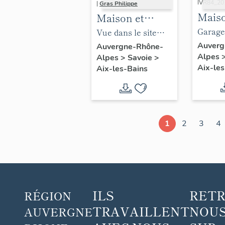
IVR84_2
|
Gras Philippe
Maiso
Maison et
dit M
atelier, puis
Garage 
Vue dans le site
Café 
maison et
pour la
(vue prise au
Auverg
Auvergne-Rhône-
Alpes
et Th
Alpes
>
Savoie
>
garage (22 rue
constru
croisement des
Aix-les
Aix-les-Bains
Guign
Vaugelas)
marquis
rues Vaugelas et
Lyon,
verre
Paul-Verlaine)
conce
Brass
1
2
3
4
Lyonn
Conce
Amba
puis 
Amba
ILS
RET
RÉGION
puis 
TRAVAILLENT
NOUS
AUVERGNE
répar