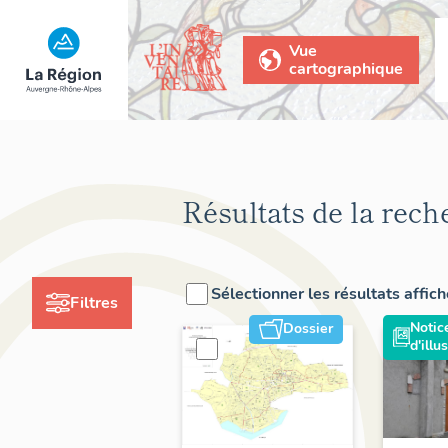
Vue
cartographique
Résultats de la rech
Sélectionner les résultats affic
Filtres
Notic
Dossier
d'illu