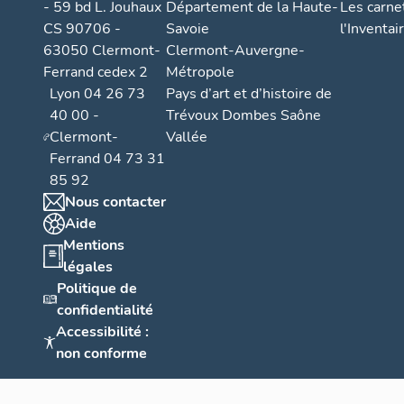
- 59 bd L. Jouhaux
Département de la Haute-
Les carne
CS 90706 -
Savoie
l'Inventai
63050 Clermont-
Clermont-Auvergne-
Ferrand cedex 2
Métropole
Lyon 04 26 73
Pays d’art et d’histoire de
40 00 -
Trévoux Dombes Saône
Clermont-
Vallée
Ferrand 04 73 31
85 92
Nous contacter
Aide
Mentions
légales
Politique de
confidentialité
Accessibilité :
non conforme