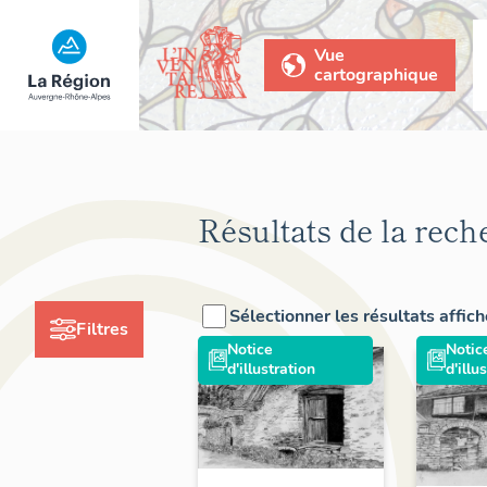
Vue
cartographique
Résultats de la rech
Sélectionner les résultats affic
Filtres
Notice
Notic
d'illustration
d'illu