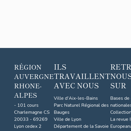
ponct
comm
ILS
RET
RÉGION
TRAVAILLENT
NOUS
AUVERGNE
AVEC NOUS
SUR
RHONE-
ALPES
Ville d'Aix-les-Bains
Bases de
- 101 cours
Parc Naturel Régional des
nationale
Charlemagne CS
Bauges
Collectio
20033 - 69269
Ville de Lyon
La revue I
Lyon cedex 2
Département de la Savoie
European