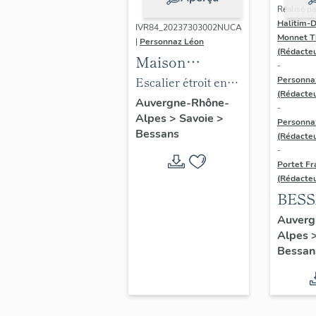
Réalisé pa
Halitim-
IVR84_20237303002NUCA
Monnet T
|
Personnaz Léon
(Rédacteu
Maison
-
traditionnelle
Escalier étroit en
Personna
(Rédacteu
dite maison
pierre menant à la
Auvergne-Rhône-
-
Alpes
>
Savoie
>
"des Finette" à
grange
Personna
Bessans
Bessans
(Rédacteu
-
Portet Fr
(Rédacteu
BESS
Haut
Auverg
Alpes
Mauri
Bessan
Prése
l'étud
d'inv