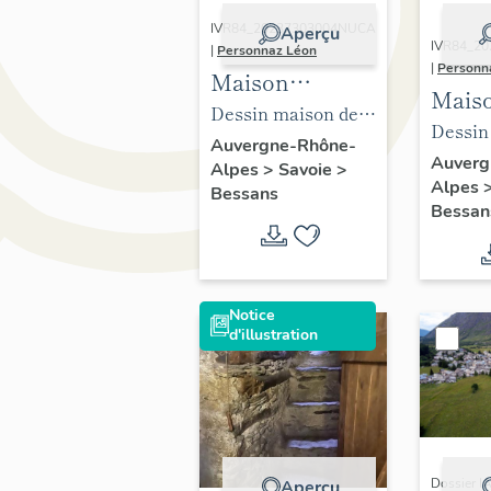
IVR84_20237303004NUCA
Aperçu
IVR84_2
|
Personnaz Léon
|
Personn
Maison
Mais
traditionnelle
Dessin maison des
tradi
Dessin
dite maison
Finette
Auvergne-Rhône-
dite 
Finette
Auverg
Alpes
>
Savoie
>
"des Finette" à
Alpes
"des 
Bessans
Bessans
Bessan
Bess
Notice
d'illustration
Dossier I
Aperçu