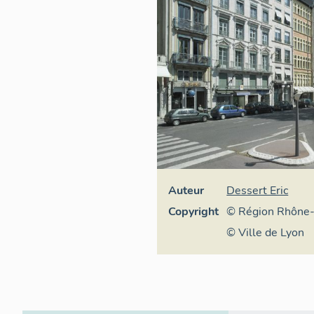
Auteur
Dessert Eric
Copyright
© Région Rhône-A
général du patrim
© Ville de Lyon