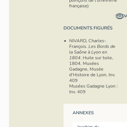
poinçons de l'orfèvrerie
française)
V
DOCUMENTS FIGURÉS
NIVARD, Charles-
François.
Les Bords de
la Saône à Lyon en
1804
. Huile sur toile,
1804. Musées
Gadagne, Musée
d'Histoire de Lyon, Inv.
409
Musées Gadagne Lyon :
Inv. 409
ANNEXES