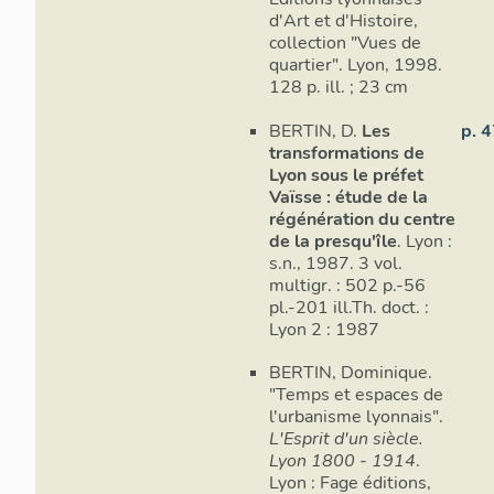
d'Art et d'Histoire,
collection "Vues de
quartier". Lyon, 1998.
128 p. ill. ; 23 cm
BERTIN, D.
Les
p. 
transformations de
Lyon sous le préfet
Vaïsse : étude de la
régénération du centre
de la presqu'île
. Lyon :
s.n., 1987. 3 vol.
multigr. : 502 p.-56
pl.-201 ill.Th. doct. :
Lyon 2 : 1987
BERTIN, Dominique.
"Temps et espaces de
l'urbanisme lyonnais".
L'Esprit d'un siècle.
Lyon 1800 - 1914
.
Lyon : Fage éditions,