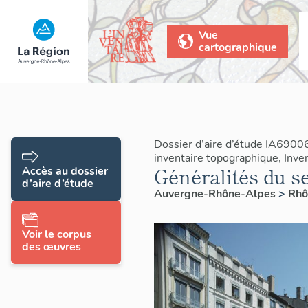
Vue
cartographique
Dossier d’aire d’étude IA6900
inventaire topographique, Inven
Généralités du s
Accès au dossier
d’aire d’étude
Auvergne-Rhône-Alpes
>
Rh
Voir le corpus
des œuvres