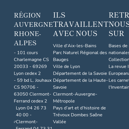
ILS
RET
RÉGION
TRAVAILLENT
NOUS
AUVERGNE
AVEC NOUS
SUR
RHONE-
ALPES
Ville d'Aix-les-Bains
Bases de
- 101 cours
Parc Naturel Régional des
nationale
Charlemagne CS
Bauges
Collectio
20033 - 69269
Ville de Lyon
La revue I
Lyon cedex 2
Département de la Savoie
European
- 59 bd L. Jouhaux
Département de la Haute-
Les carne
CS 90706 -
Savoie
l'Inventai
63050 Clermont-
Clermont-Auvergne-
Ferrand cedex 2
Métropole
Lyon 04 26 73
Pays d’art et d’histoire de
40 00 -
Trévoux Dombes Saône
Clermont-
Vallée
Ferrand 04 73 31