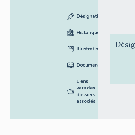
Désignation
Historique
Désig
Illustrations
Documentation
Liens
vers des
dossiers
associés