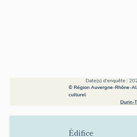
Date(s) d'enquête : 20
© Région Auvergne-Rhône-Alpe
culturel
Durin-T
Édifice