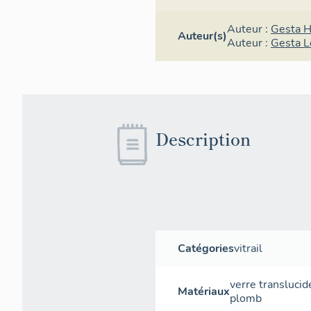
Auteur :
Gesta H
Auteur(s)
Auteur :
Gesta L
Description
Catégories
vitrail
verre translucid
Matériaux
plomb