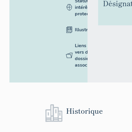
Statut,
Désigna
intérêt et
protection
Illustrations
Liens
vers des
dossiers
associés
Historique