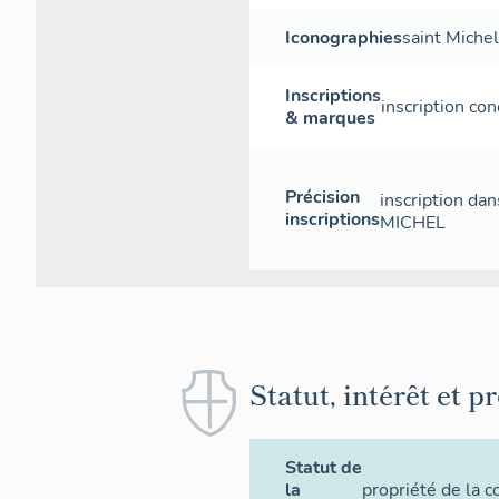
Iconographies
saint Miche
Inscriptions
inscription co
& marques
Précision
inscription dan
inscriptions
MICHEL
Statut, intérêt et p
Statut de
la
propriété de la