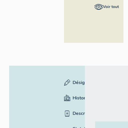
Auvergne-
Voir tout
Rhône-
Alpes,
Inventaire
général du
patrimoine
culturel
Désignation
Historique
Description