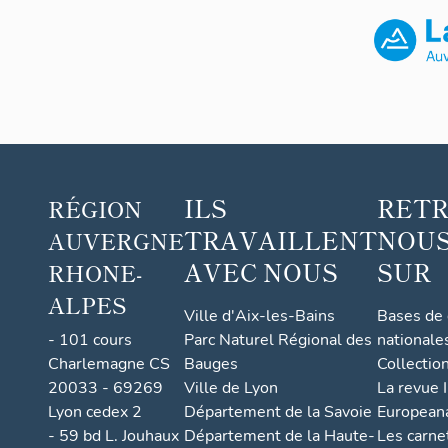
ILS
RET
RÉGION
TRAVAILLENT
NOUS
AUVERGNE
AVEC NOUS
SUR
RHONE-
ALPES
Ville d'Aix-les-Bains
Bases de
- 101 cours
Parc Naturel Régional des
nationale
Charlemagne CS
Bauges
Collectio
20033 - 69269
Ville de Lyon
La revue I
Lyon cedex 2
Département de la Savoie
European
- 59 bd L. Jouhaux
Département de la Haute-
Les carne