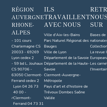
uel de
ILS
RET
RÉGION
la
TRAVAILLENT
NOUS
AUVERGNE
comm
une
AVEC NOUS
SUR
RHONE-
ALPES
Ville d'Aix-les-Bains
Bases de
- 101 cours
Parc Naturel Régional des
nationale
Charlemagne CS
Bauges
Collectio
20033 - 69269
Ville de Lyon
La revue I
Lyon cedex 2
Département de la Savoie
European
- 59 bd L. Jouhaux
Département de la Haute-
Les carne
CS 90706 -
Savoie
l'Inventai
63050 Clermont-
Clermont-Auvergne-
Ferrand cedex 2
Métropole
Lyon 04 26 73
Pays d’art et d’histoire de
40 00 -
Trévoux Dombes Saône
Clermont-
Vallée
Ferrand 04 73 31