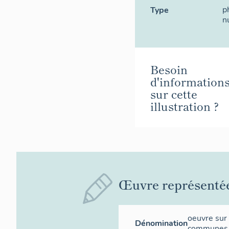
p
Type
n
Besoin
d'information
sur cette
illustration ?
Œuvre représenté
oeuvre sur
Dénomination
communes