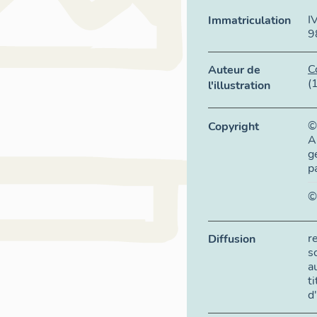
I
Immatriculation
9
C
Auteur de
(
l'illustration
©
Copyright
A
g
p
©
r
Diffusion
s
a
t
d