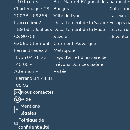
- 101 cours
Parc Naturel Régional des
nationale
Charlemagne CS
Bauges
Collectio
20033 - 69269
Ville de Lyon
La revue I
Lyon cedex 2
Département de la Savoie
European
- 59 bd L. Jouhaux
Département de la Haute-
Les carne
CS 90706 -
Savoie
l'Inventai
63050 Clermont-
Clermont-Auvergne-
Ferrand cedex 2
Métropole
Lyon 04 26 73
Pays d’art et d’histoire de
40 00 -
Trévoux Dombes Saône
Clermont-
Vallée
Ferrand 04 73 31
85 92
Nous contacter
Aide
Mentions
légales
Politique de
confidentialité