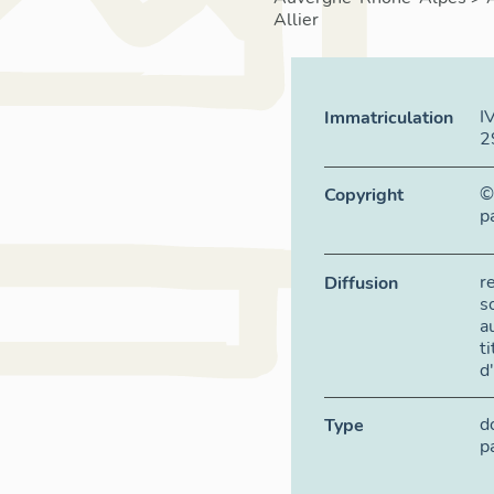
Allier
I
Immatriculation
2
©
Copyright
p
r
Diffusion
s
a
t
d
d
Type
p