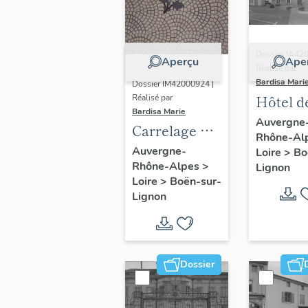
Dossier IA42
Aperçu
Ape
Réalisé par
Bardisa Mari
Dossier IM42000924 |
Hôtel de
Réalisé par
Bardisa Marie
Auvergne
Carrelage de
Rhône-Al
sol de la salle
Auvergne-
Loire
>
Bo
Rhône-Alpes
>
de bains
Lignon
Loire
>
Boën-sur-
Lignon
Dossier