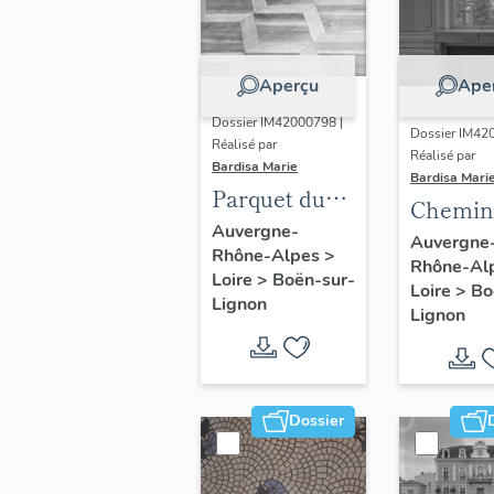
Aperçu
Ape
Dossier IM42000798 |
Dossier IM42
Réalisé par
Réalisé par
Bardisa Marie
Bardisa Mari
Parquet du
Chemin
salon nord,
Auvergne-
"salon 
Auvergne
Rhône-Alpes
>
des
Rhône-Al
musiqu
Loire
>
Boën-sur-
chambres
Loire
>
Bo
Lignon
Lignon
dites
chambre de
Monsieur et
chambre de
Dossier
Madame