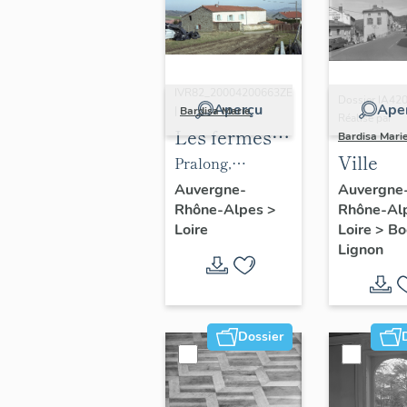
IVR82_20004200663ZE
Dossier IA42
Aperçu
Ape
|
Bardisa Marie
Réalisé par
Les fermes
Bardisa Mari
Ville
du canton de
Pralong,
Boën et de la
Menacey (1987
Auvergne
Auvergne-
Rhône-Al
Rhône-Alpes
>
commune de
A2 763), type A2.
Loire
>
Bo
Loire
Sail-sous-
Vue générale.
Lignon
Couzan
Dossier