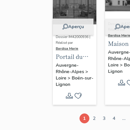
Dossier IA42
Aperçu
Ape
Réalisé par
Bardisa Mari
Dossier IM42000936 |
Maison
Réalisé par
Bardisa Marie
Auvergne
Portail du
Rhône-Al
jardin
Loire
>
Bo
Auvergne-
Lignon
Rhône-Alpes
>
d'agrément
Loire
>
Boën-sur-
du château
Lignon
de Boën
1
2
3
4
...