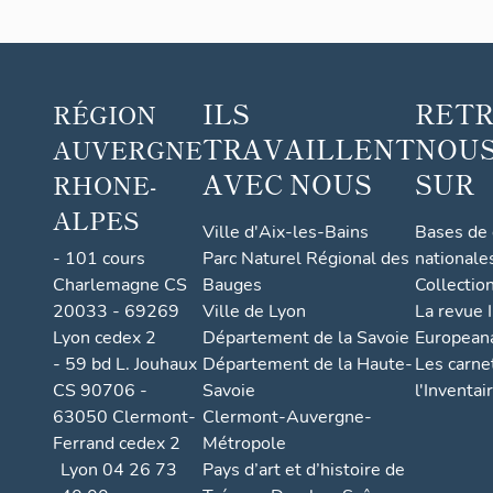
ILS
RET
RÉGION
TRAVAILLENT
NOUS
AUVERGNE
AVEC NOUS
SUR
RHONE-
ALPES
Ville d'Aix-les-Bains
Bases de
- 101 cours
Parc Naturel Régional des
nationale
Charlemagne CS
Bauges
Collectio
20033 - 69269
Ville de Lyon
La revue I
Lyon cedex 2
Département de la Savoie
European
- 59 bd L. Jouhaux
Département de la Haute-
Les carne
CS 90706 -
Savoie
l'Inventai
63050 Clermont-
Clermont-Auvergne-
Ferrand cedex 2
Métropole
Lyon 04 26 73
Pays d’art et d’histoire de