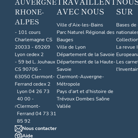
TRAVAILLENT
NOUS
AUVERGNE
AVEC NOUS
SUR
RHONE-
ALPES
Ville d'Aix-les-Bains
Bases de
- 101 cours
Parc Naturel Régional des
nationale
Charlemagne CS
Bauges
Collectio
20033 - 69269
Ville de Lyon
La revue I
Lyon cedex 2
Département de la Savoie
European
- 59 bd L. Jouhaux
Département de la Haute-
Les carne
CS 90706 -
Savoie
l'Inventai
63050 Clermont-
Clermont-Auvergne-
Ferrand cedex 2
Métropole
Lyon 04 26 73
Pays d’art et d’histoire de
40 00 -
Trévoux Dombes Saône
Clermont-
Vallée
Ferrand 04 73 31
85 92
Nous contacter
Aide