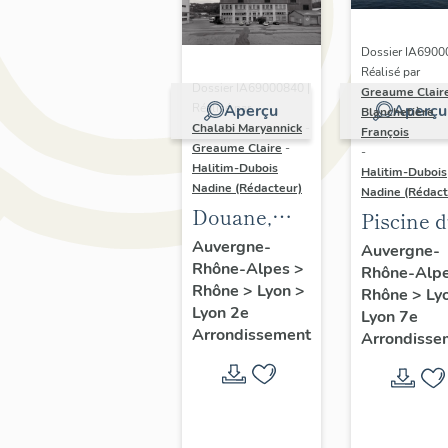
Dossier IA6900
Réalisé par
Dossier IA69000840 |
Greaume Clair
Aperçu
Aperçu
Réalisé par
Blanchetière
Chalabi Maryannick
-
François
Greaume Claire
-
-
Halitim-Dubois
Halitim-Dubois
Nadine (Rédacteur)
Nadine (Rédact
Douane,
Piscine 
dite
Rhône,
Auvergne-
Auvergne-
Rhône-Alpes
>
entrepôt
Rhône-Alp
Centre
Rhône
>
Lyon
>
Rhône
>
Ly
des douanes
nautique
Lyon 2e
Lyon 7e
actuelle
Arrondissement
Arrondisse
centre
nautique
Tony-
Bertrand