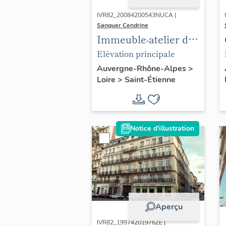
IVR82_20084200543NUCA |
Sanquer Cendrine
Immeuble-atelier de
passementier dit
Elévation principale
fabrique
Auvergne-Rhône-Alpes
>
Loire
>
Saint-Étienne
Notice d'illustration
Aperçu
IVR82_19974201976ZE |