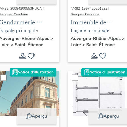
IVR82_20084200553NUCA |
IVR82_19974202012ZE |
Sanquer Cendrine
Sanquer Cendrine
Gendarmerie,
Immeuble de
actuellement
négociant dit recette
Façade principale
Façade principale
établissement
Auvergne-Rhône-Alpes
>
Auvergne-Rhône-Alpes
>
Loire
>
Saint-Étienne
Loire
>
Saint-Étienne
administratif de la
direction
départementale
sanitaire et sociale
Notice d'illustration
Notice d'illustration
de la Loire
Aperçu
Aperçu