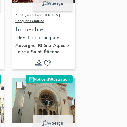
Aperçu
IVR82_20084200510NUCA |
Sanquer Cendrine
Immeuble
Elévation principale
r
Auvergne-Rhône-Alpes
>
Loire
>
Saint-Étienne
Notice d'illustration
Aperçu