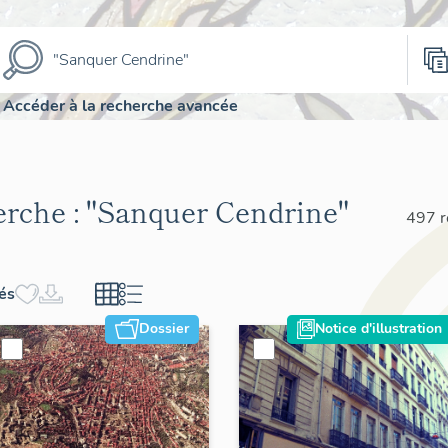
Accéder à la recherche avancée
erche :
"Sanquer Cendrine"
497 r
hés
Dossier
Notice d'illustration