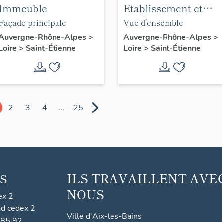
Immeuble
Etablissement et
entrepôt
Façade principale
Vue d'ensemble
commerciaux dits
Auvergne-Rhône-Alpes
>
Auvergne-Rhône-Alpes
>
Loire
>
Saint-Étienne
Loire
>
Saint-Étienne
Condition des soies,
puis Ecole
supérieure de
Commerce,
actuellement hôtel
2
3
4
...
25
de département
ILS TRAVAILLENT AVE
S
NOUS
ex 2
nd cedex 2
Ville d'Aix-les-Bains
 85 92