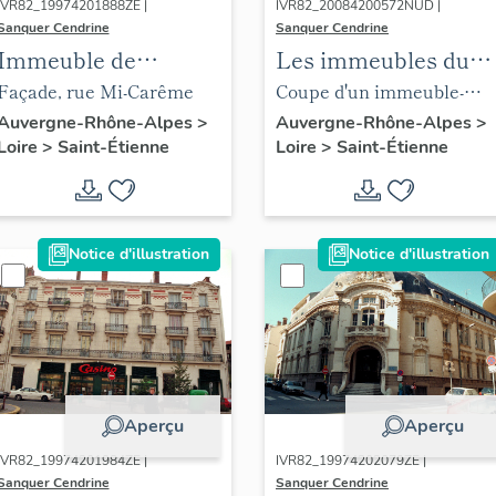
IVR82_19974201888ZE |
IVR82_20084200572NUD |
Sanquer Cendrine
Sanquer Cendrine
Immeuble de
Les immeubles du
négociant,
centre de Saint-
Façade, rue Mi-Carême
Coupe d'un immeuble-
actuellement
Etienne
atelier de passementier
Auvergne-Rhône-Alpes
>
Auvergne-Rhône-Alpes
>
Loire
>
Saint-Étienne
Loire
>
Saint-Étienne
perception
Notice d'illustration
Notice d'illustration
Aperçu
Aperçu
IVR82_19974201984ZE |
IVR82_19974202079ZE |
Sanquer Cendrine
Sanquer Cendrine