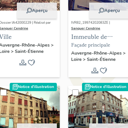
Aperçu
Aperçu
Dossier IA42000229 | Réalisé par
IVR82_19974202083ZE |
Sanquer Cendrine
Sanquer Cendrine
Ville
Immeuble de
négociant dit recette
Façade principale
Auvergne-Rhône-Alpes
>
Loire
>
Saint-Étienne
Auvergne-Rhône-Alpes
>
Loire
>
Saint-Étienne
Notice d'illustration
Notice d'illustration