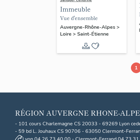
Sanquer Cendrine
Immeuble
Vue d'ensemble
Auvergne-Rhône-Alpes
>
Loire
>
Saint-Étienne
1
RÉGION
AUVERGNE RHONE-ALPE
- 101 cours Charlemagne CS 20033 - 69269 Lyon ced
- 59 bd L. Jouhaux CS 90706 - 63050 Clermont-Ferra
Lyon 04 26 73 40 00 - Clermont-Ferrand 04 73 31