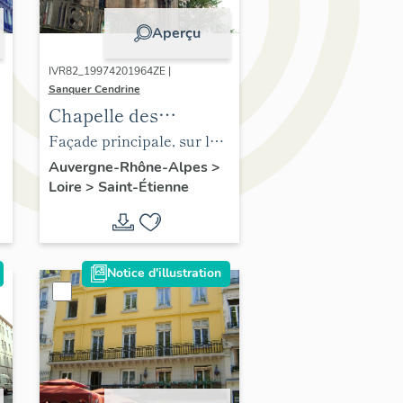
Aperçu
IVR82_19974201964ZE |
Sanquer Cendrine
Chapelle des
capucins
Façade principale, sur la
place, au nord
Auvergne-Rhône-Alpes
>
Loire
>
Saint-Étienne
Notice d'illustration