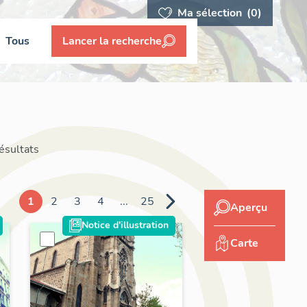
Ma sélection
(0)
Tous
Lancer la recherche
ésultats
1
2
3
4
...
25
Aperçu
Notice d'illustration
Carte