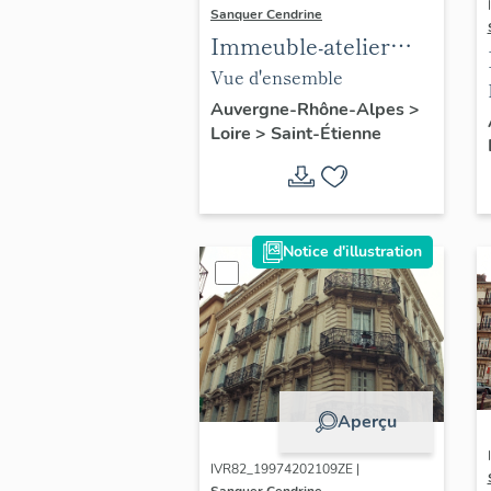
Sanquer Cendrine
Immeuble-atelier
d'armurier
Vue d'ensemble
Auvergne-Rhône-Alpes
>
Loire
>
Saint-Étienne
Notice d'illustration
Aperçu
IVR82_19974202109ZE |