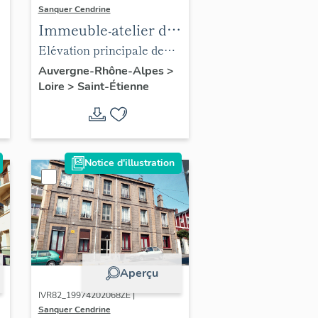
Sanquer Cendrine
Immeuble-atelier de
passementier dit
Elévation principale de
fabrique
l'immeuble en milieu de
Auvergne-Rhône-Alpes
>
Loire
>
Saint-Étienne
parcelle
Notice d'illustration
Aperçu
IVR82_19974202068ZE |
Sanquer Cendrine