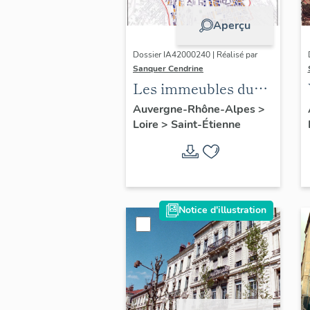
Aperçu
Dossier IA42000240 | Réalisé par
Sanquer Cendrine
Les immeubles du
centre de Saint-
Auvergne-Rhône-Alpes
>
Loire
>
Saint-Étienne
Etienne
Notice d'illustration