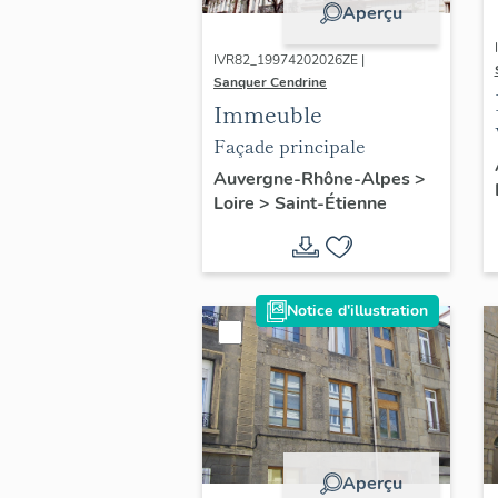
Aperçu
IVR82_19974202026ZE |
Sanquer Cendrine
Immeuble
Façade principale
Auvergne-Rhône-Alpes
>
Loire
>
Saint-Étienne
Notice d'illustration
Aperçu