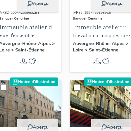
Aperçu
Aperçu
IVR82_20044200953ZE |
IVR82_19974201989ZE |
Sanquer Cendrine
Sanquer Cendrine
Immeuble-atelier de
Immeuble-atelier
passementier dit
d'armurier
Vue d'ensemble
Elévation principale, rue
fabrique
de la Badouillère, et retou
Auvergne-Rhône-Alpes
>
Auvergne-Rhône-Alpes
>
Loire
>
Saint-Étienne
Loire
>
Saint-Étienne
rue de la Mulatière
Notice d'illustration
Notice d'illustration
Aperçu
Aperçu