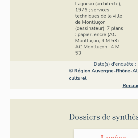
Lagneau (architecte),
1976 ; services
techniques de la ville
de Montluçon
(dessinateur). 7 plans
: papier, encre (AC
Montluçon, 4 M 53)
AC Montluçon : 4 M
53
Date(s) d'enquête :
© Région Auvergne-Rhône-Alpe
culturel
Renau
Dossiers de synthè
Lycées