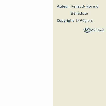
Auteur
Renaud-Morand
Bénédicte
Copyright
© Région
Auvergne-
Voir tout
Rhône-Alpes,
Inventaire
général du
patrimoine
culturel