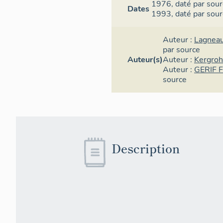
1976,
daté par sou
couleur qu'en
Dates
1993,
daté par sou
ambitions don
réponse à de
mêmes années
Auteur :
Lagneau
par source
qualifiable de
Auteur(s)
Auteur :
Kergro
complexe spor
Auteur :
GERIF F
source
1
Un règleme
hypothèse. Nou
Description