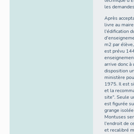
technique d'E
les demandes
Après accepta
livre au maire
l'édification 
d'enseignemen
m2 par élève,
est prévu 144
enseignement t
arrive donc à
disposition u
ministère pour
1975. Il est s
et la recomma
site". Seule 
est figurée su
grange isolée 
Montuses semb
l'endroit de 
et recalibré 