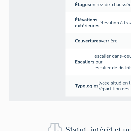
Étages
en rez-de-chaussé
Élévations
élévation à tr
extérieures
Couvertures
verrière
escalier dans-oe
Escaliers
jour
escalier de distri
lycée situé en l
Typologies
répartition des
Statut, intérêt et p