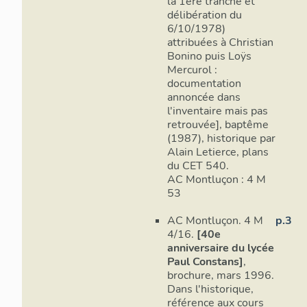
la 1ère tranche et
délibération du
6/10/1978)
attribuées à Christian
Bonino puis Loÿs
Mercurol :
documentation
annoncée dans
l'inventaire mais pas
retrouvée], baptême
(1987), historique par
Alain Letierce, plans
du CET 540.
AC Montluçon : 4 M
53
AC Montluçon. 4 M
p.3
4/16.
[40e
anniversaire du lycée
Paul Constans]
,
brochure, mars 1996.
Dans l'historique,
référence aux cours