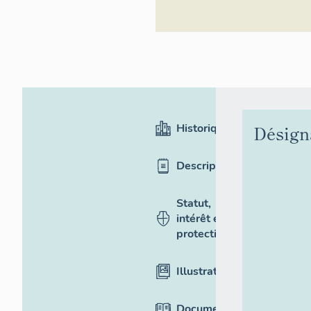
Historique
Désign
Description
Statut,
intérêt et
protection
Illustrations
Documentation