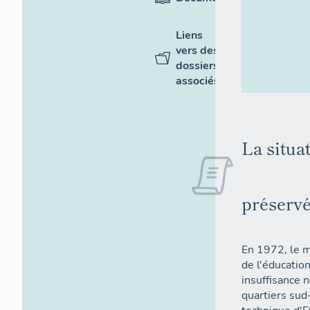
Liens
vers des
dossiers
associés
La situa
préservé
En 1972, le m
de l'éducation
insuffisance 
quartiers sud