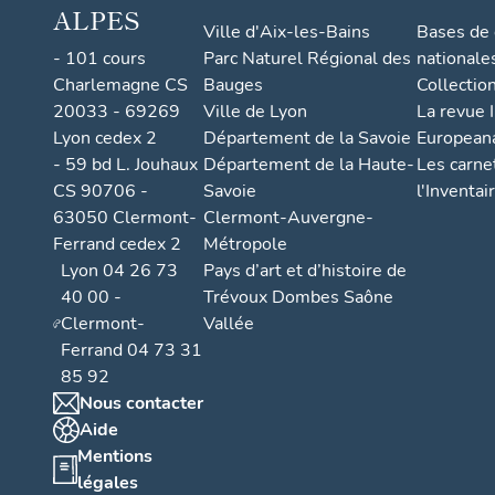
ALPES
Ville d'Aix-les-Bains
Bases de
- 101 cours
Parc Naturel Régional des
nationale
Charlemagne CS
Bauges
Collectio
20033 - 69269
Ville de Lyon
La revue I
Lyon cedex 2
Département de la Savoie
European
- 59 bd L. Jouhaux
Département de la Haute-
Les carne
CS 90706 -
Savoie
l'Inventai
63050 Clermont-
Clermont-Auvergne-
Ferrand cedex 2
Métropole
Lyon 04 26 73
Pays d’art et d’histoire de
40 00 -
Trévoux Dombes Saône
Clermont-
Vallée
Ferrand 04 73 31
85 92
Nous contacter
Aide
Mentions
légales