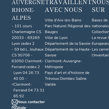
TRAVAILLENT
NOUS
AUVERGNE
AVEC NOUS
SUR
RHONE-
ALPES
Ville d'Aix-les-Bains
Bases de
- 101 cours
Parc Naturel Régional des
nationale
Charlemagne CS
Bauges
Collectio
20033 - 69269
Ville de Lyon
La revue I
Lyon cedex 2
Département de la Savoie
European
- 59 bd L. Jouhaux
Département de la Haute-
Les carne
CS 90706 -
Savoie
l'Inventai
63050 Clermont-
Clermont-Auvergne-
Ferrand cedex 2
Métropole
Lyon 04 26 73
Pays d’art et d’histoire de
40 00 -
Trévoux Dombes Saône
Clermont-
Vallée
Ferrand 04 73 31
85 92
Nous contacter
Aide