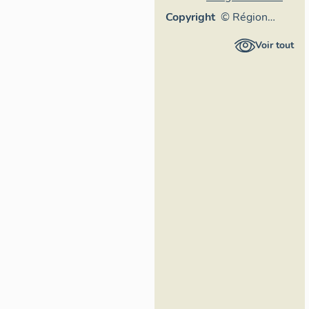
Copyright
© Région
Auvergne-
Voir tout
Rhône-Alpes,
Inventaire
général du
patrimoine
culturel