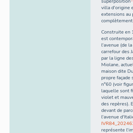
superposition
villa d'origin
extensions au 
complètement
Construite en 
est contempora
l'avenue (de la
carrefour des 
par la ligne d
Miolane, actuel
maison dite Dub
propre façade 
n°60 (voir figu
laquelle sont f
violet et mauve
des repères). 
devant de parce
l'avenue d'Itali
IVR84_2024
représente l'im