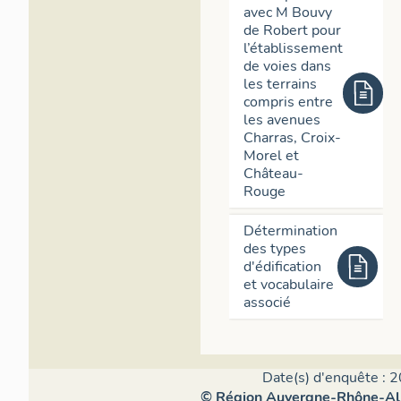
gauche, l'une 
avec M Bouvy
de Robert pour
droite l'hôtel 
l’établissement
Ces modificati
de voies dans
les terrains
perfectionner 
compris entre
espacements (e
les avenues
(pour desservir
Charras, Croix-
mais elles ont
Morel et
par la tendanc
Château-
cas de superpos
Rouge
IA63002778
)
remplacée par 
Détermination
marge de recu
des types
plus bas du n°
d'édification
par l'appariti
et vocabulaire
(une vingtaine
associé
des Carmes ill
IVR84_2023
l'image) un bâ
Date(s) d'enquête : 2
percement de l
© Région Auvergne-Rhône-Alpe
immeuble de ne