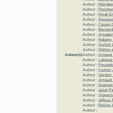
exécution du pr
Auteur :
Méridie
Auteur :
Ponchon
II. Mode d'éd
Auteur :
Nivat E
Auteur :
Raynaud
1. Alignement 
Auteur :
Casani 
rapport à la vo
Auteur :
Bernard
Auteur :
Amadon
La partie nord
Auteur :
Rabany 
percement de l'
Auteur :
Guillot 
des Jacobins (o
Auteur :
Mitton e
Parcelier, alla
Auteur(s)
Auteur :
Arnaud 
Charras (figur
Auteur :
Laboise
rives du débou
Auteur :
Pouzado
bâtiments plac
Auteur :
Fustier
correspondent 
Auteur :
Verdier
Auteur :
Arnaud 
détruites, l'us
Auteur :
Espinas
s'étend jusqu'à
Auteur :
Jallat P
bâtiments indus
Auteur :
Vignero
de nos jours bi
Auteur :
Jaffeux 
IA63002779
,
Auteur :
Rollier
tronçon sud n
Auteur :