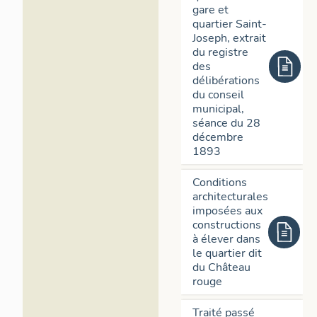
gare et
d'un garage aut
quartier Saint-
peuvent prendr
Joseph, extrait
n°1-7 un imme
du registre
(Verdier et Fust
des
édifice qui fut
délibérations
Chardon ; en 1
du conseil
remplacée par
municipal,
séance du 28
(Julien Arnaud
décembre
l’habitat parfo
1893
professionnell
l’habitat seul
Conditions
espaces verts s
architecturales
IVR84_2023
imposées aux
parcelles en 2
constructions
d'élaboration 
à élever dans
de deux villas
le quartier dit
construction d
du Château
IVR84_2024
rouge
de l'avenue d'I
1959, à l'extré
Traité passé