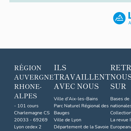
particulier par 
la structure de 
construction" G
morphologie, p.
4
"Le mur d'h
mitoyen, propri
partie mitoyenn
inégale", Gauth
p. 454
ILS
RET
RÉGION
TRAVAILLENT
NOUS
AUVERGNE
AVEC NOUS
SUR
RHONE-
ALPES
Ville d'Aix-les-Bains
Bases de
- 101 cours
Parc Naturel Régional des
nationale
Charlemagne CS
Bauges
Collectio
20033 - 69269
Ville de Lyon
La revue I
Lyon cedex 2
Département de la Savoie
European