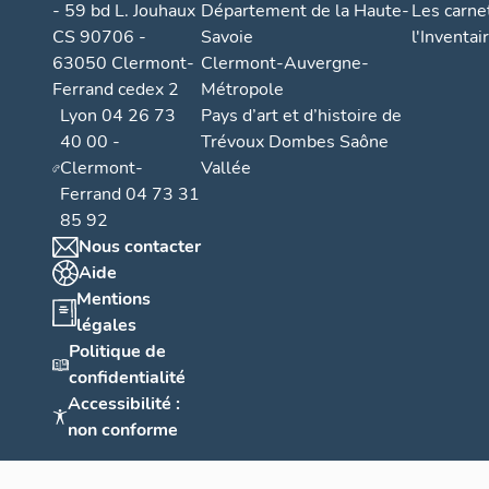
- 59 bd L. Jouhaux
Département de la Haute-
Les carne
CS 90706 -
Savoie
l'Inventai
63050 Clermont-
Clermont-Auvergne-
Ferrand cedex 2
Métropole
Lyon 04 26 73
Pays d’art et d’histoire de
40 00 -
Trévoux Dombes Saône
Clermont-
Vallée
Ferrand 04 73 31
85 92
Nous contacter
Aide
Mentions
légales
Politique de
confidentialité
Accessibilité :
non conforme