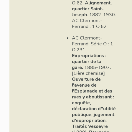
composition t
O 62.
Alignement,
s'observe entr
quartier Saint-
Joseph
. 1882-1930.
et 68, au sud-
AC Clermont-
assiste à la po
Ferrand : 1 O 62
linéaire qui av
au carrefour d
AC Clermont-
ouest est marq
Ferrand. Série O : 1
8 en 1933, pr
O 231.
trois ans plus
Expropriations :
marquent égale
quartier de la
entre l'avenue
gare.
1885-1907.
l'avenue, par
[1ière chemise]
Ouverture de
(voir dossier
I
l'avenue de
Entre les anné
l'Esplanade et des
rues y aboutissant :
IVR84_2024
enquête,
par comblement
déclaration d''utilité
constitué de g
publique, jugement
n°12 - 16 en 1
d'expropriation.
résidus exiguës
Traités Vesseyre
IA63002780
)