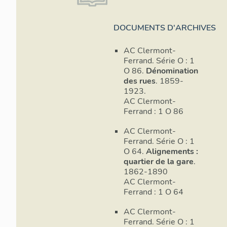
qui le jouxte 
deux ans après
DOCUMENTS D'ARCHIVES
voire glossair
édification lin
AC Clermont-
n°51, entre 19
Ferrand. Série O : 1
édifié de façon
O 86.
Dénomination
partir de 1908
des rues
. 1859-
1923.
Entre le début
AC Clermont-
1930 (voir fig
Ferrand : 1 O 86
l'édification a
observe un co
AC Clermont-
ressérées: les 
Ferrand. Série O : 1
O 64.
Alignements :
Vénérable, par
quartier de la gare
.
bâties en 1910
1862-1890
immeubles de 
AC Clermont-
n°9 pour abouti
Ferrand : 1 O 64
Les deux extré
indépendantes 
AC Clermont-
que les immeu
Ferrand. Série O : 1