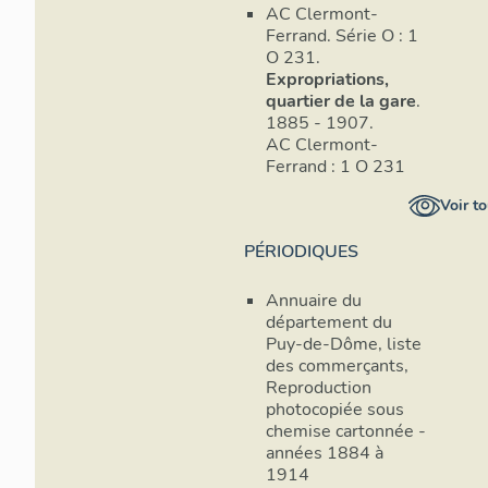
AC Clermont-
bien régulier s
Ferrand. Série O : 1
de séquence. C
O 231.
composition ar
Expropriations,
reprennent le 
quartier de la gare
.
des effets de 
1885 - 1907.
d'autres s'affr
AC Clermont-
indépendante du
Ferrand : 1 O 231
quelques séqu
surtout des co
Voir to
urbaine (voir f
PÉRIODIQUES
illustre l'hété
l'alignement qu
Annuaire du
croisement de 
département du
d'édification d
Puy-de-Dôme, liste
concluant pour 
des commerçants,
dans laquelle u
Reproduction
une homogénéit
photocopiée sous
Une édificatio
chemise cartonnée -
d'une construc
années 1884 à
court, offrir 
1914