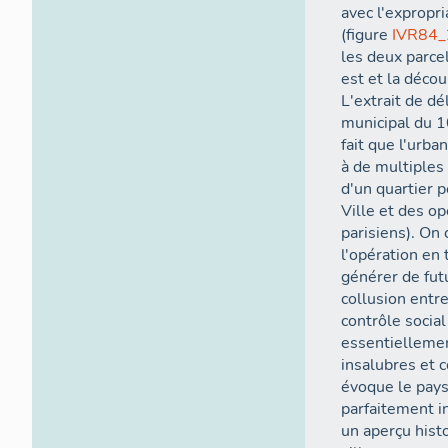
avec l'expropri
(figure
IVR84
les deux parce
est et la décou
L'extrait de dé
municipal du 1
fait que l'urba
à de multiple
d'un quartier p
Ville et des op
parisiens). On
l'opération en
générer de fut
collusion entr
contrôle social
essentielleme
insalubres et 
évoque le pays
parfaitement i
un aperçu hist