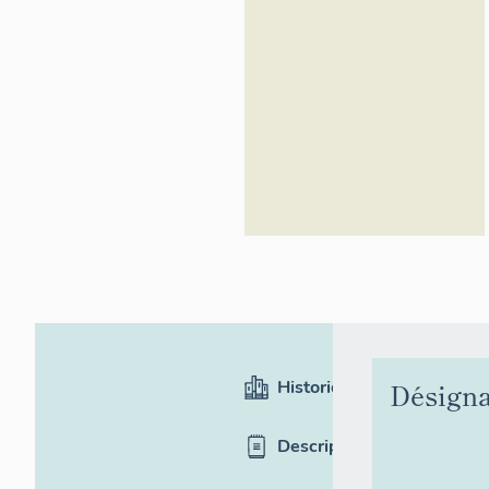
Inventaire
général du
patrimoine
culturel
Historique
Désigna
Description