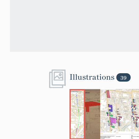
Dubrouillet. L
d'alignement de
l'angle de la 
Dubrouillet re
n°27 (dossier
31 avenue Albe
s'alignent sur 
l'orphelinat de
IA63002784,
Albert et Elisa
sert de repère
Illustrations
39
son propriétair
n°41 (nous n'a
se situe au-del
méridional en 
mentionné sur 
que soit report
IVR84_2023
l'avenue d'Ital
en fonction de 