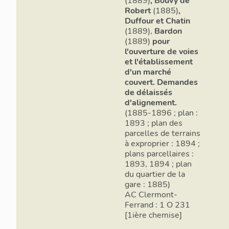
(1889)
, Bouvy de
d'édifices anté
Robert
(1885)
,
l'immeuble du 
Duffour et Chatin
l'avenue, occup
(1889),
Bardon
prenant ainsi 
(1889)
pour
l'ouverture de voies
supermarché de
et l'établissement
sustituant à d'
d'un marché
en chronologie 
couvert. Demandes
de délaissés
III. Fonctio
d'alignement.
(1885-1896 ; plan :
1. Constitutio
1893 ; plan des
parcelles de terrains
Deux facteurs 
à exproprier : 1894 ;
et coordination
plans parcellaires :
former un éven
1893, 1894 ; plan
peut être disco
du quartier de la
bâti de rive, r
gare : 1885)
formant raccor
AC Clermont-
d'après Gauthi
Ferrand : 1 O 231
de reculement 
[1ière chemise]
un retrait dans