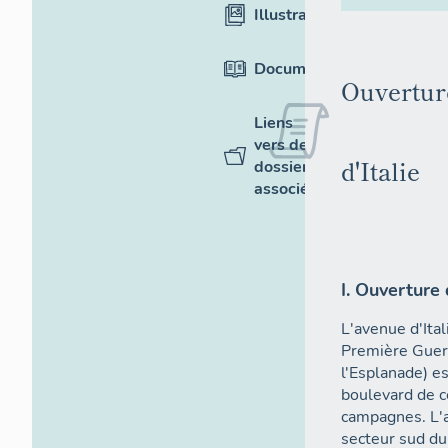
Illustrations
Documentation
Ouverture
Liens
vers des
d'Italie
dossiers
associés
I. Ouverture
L'avenue d'Ital
Première Guer
l'Esplanade) e
boulevard de c
campagnes. L'a
secteur sud du