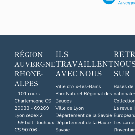
ILS
RET
RÉGION
TRAVAILLENT
NOUS
AUVERGNE
AVEC NOUS
SUR
RHONE-
ALPES
Ville d'Aix-les-Bains
Bases de
- 101 cours
Parc Naturel Régional des
nationale
Charlemagne CS
Bauges
Collectio
20033 - 69269
Ville de Lyon
La revue I
Lyon cedex 2
Département de la Savoie
European
- 59 bd L. Jouhaux
Département de la Haute-
Les carne
CS 90706 -
Savoie
l'Inventai