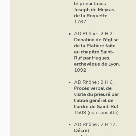
situent au tour
le prieur Louis-
la création du 
Joseph de Meyras
16e et de l´ép
de la Roquette
,
a restitué les 
1767
unique, un carr
AD Rhône : 2 H 2.
était de plan 
Donation de l'église
descriptions f
de la Platière faite
supra
) et non 
au chapitre Saint-
Maupin. Le pla
Ruf par Hugues,
présence d´un
archevêque de Lyon
,
couverts en app
1092
difficile de re
´avant les guer
AD Rhône : 2 H 6.
été plutôt plac
Procès verbal de
visite du prieuré par
autour du chev
l'abbé général de
se sont établi
l'ordre de Saint-Ruf
,
galerie sud du 
1508 (non consulté)
nous apprennen
d´un étage à u
AD Rhône : 2 H 17.
Décret
Les bâtiments 