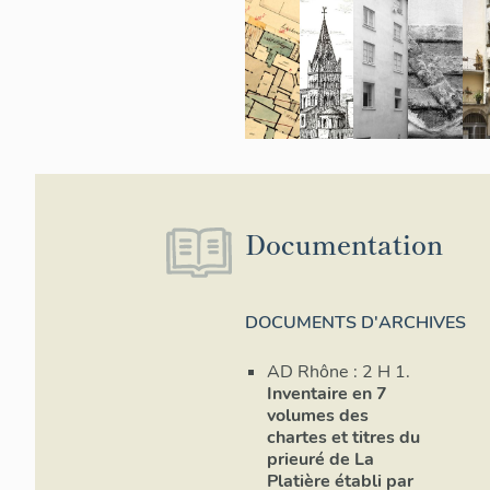
L´église a très
´hôtel de voya
partie de l´absi
muraille », réa
immeubles atte
OLIVE, p. 35).
1869 a donné l
Vingtrinier (p.
(...) viennent 
des restes de l
Documentation
souvenirs, pen
murailles de f
observer les pet
DOCUMENTS D'ARCHIVES
CONCLUSIO
AD Rhône : 2 H 1.
En se référant
Inventaire en 7
scénographiqu
volumes des
tous les auteur
chartes et titres du
´époque romane
prieuré de La
de son clocher 
Platière établi par