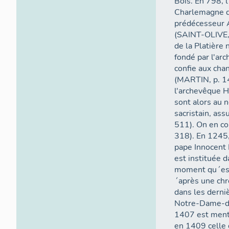
Bois. En 798, 
Charlemagne de
prédécesseur A
(SAINT-OLIVE, 
de la Platière
fondé par l'ar
confie aux cha
(MARTIN, p. 1
l'archevêque H
sont alors au 
sacristain, ass
511). On en c
318). En 1245,
pape Innocent I
est instituée d
moment qu´est 
´après une chr
dans les derni
Notre-Dame-de
1407 est menti
en 1409 celle 