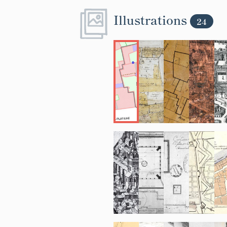
visite de l´ég
Illustrations
des autres bât
24
Rhône : 1 Q 80
octobre 1791, 
divisé pour êtr
(AD Rhône : 1 
nouvelles parce
le cadastre de
comprenait l´é
préau du cloîtr
enfin le petit
renfermait la m
galerie nord et
du cloître et l
troisième lot 
et les bâtiment
occidentale du 
attenants.
Seuls les bâti