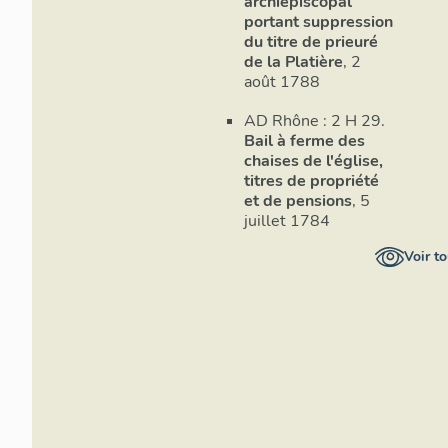
archiépiscopal
´une cour d´ent
portant suppression
´arrière. Le cl
du titre de prieuré
est connu par 
de la Platière
, 2
trois côtés du 
août 1788
avec un étage 
AD Rhône : 2 H 29.
1 B 6). Les ga
Bail à ferme des
suite d´arcs b
chaises de l'église,
dessinant un q
titres de propriété
renforcés par 
et de pensions
, 5
faisaient un cl
juillet 1784
sans pouvoir p
siècle.
Voir to
Le bâtiment pri
bordait l´aile 
´honneur et se
nord (4). Un au
d´honneur et l
préservés. L´es
Avant les suré
révolutionnair