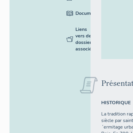
Documentation
Liens
vers des
dossiers
associés
Présenta
HISTORIQUE
La tradition ra
siècle par sain
´ermitage urba