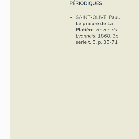
PÉRIODIQUES
deux étages ca
surcroît, car il 
SAINT-OLIVE, Paul.
comprenait deu
Le prieuré de La
à surcroît. Le lo
Platière
.
Revue du
était desservi 
Lyonnais
, 1868, 3e
difficilement d
série t. 5, p. 35-71
Compte tenu de
dépasser de ma
constructions. 
fin du 15e et 
cour d´entrée,
étroite voûtée 
de couloir d´ac
famille de Rivo
ce nom durant 
est mentionné 
´autre Etienne
Lyon : fonds Tr
1558. Avant le
bâtiments, l´u