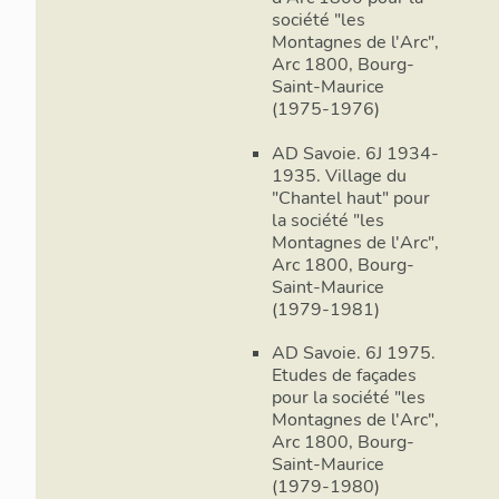
d´état (étanche
société "les
consultable
menuisier, pein
Montagnes de l'Arc",
Arc 1800, Bourg-
généralement p
Saint-Maurice
déroulement de
(1975-1976)
Le projet d´e
AD Savoie. 6J 1934-
L´élaboration d
1935. Village du
"Chantel haut" pour
synthèse de t
la société "les
par l´Atelier 
Montagnes de l'Arc",
en avril 1970 
Arc 1800, Bourg-
´Aménagement 
Saint-Maurice
la station d´Ar
(1979-1981)
plusieurs cara
esquisses de c
AD Savoie. 6J 1975.
la station rép
Etudes de façades
cassure de ter
pour la société "les
Montagnes de l'Arc",
´alpage de Cha
Arc 1800, Bourg-
alpages de la 
Saint-Maurice
permettre une 
(1979-1980)
disposée en qu