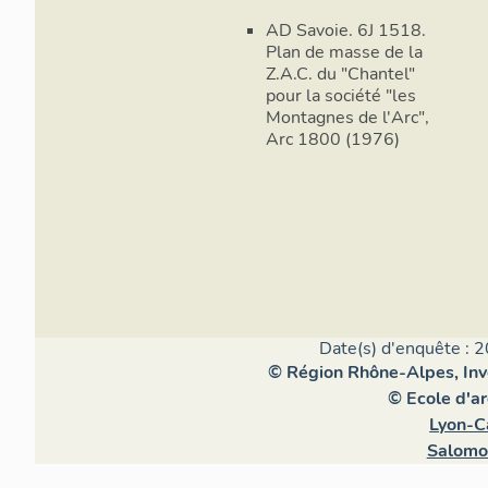
cercle ; la pré
AD Savoie. 6J 1518.
des écoulement
Plan de masse de la
thalweg du Pan
Z.A.C. du "Chantel"
site, ruisseau
pour la société "les
du site) devant
Montagnes de l'Arc",
domaine skiabl
Arc 1800 (1976)
dégagées sur tr
Mont-Blanc, au
l´Isère) et un
solstice d´hive
des résidences
principe d´une 
distribution à 
véhicules, à l
Date(s) d'enquête : 2
1600. L´espace 
© Région Rhône-Alpes, Inve
´aménagement d
© Ecole d'a
site » et « dé
Lyon-C
d´architecture,
architecture co
Salomo
grand nombre d