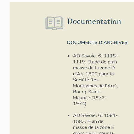
piétonnier de l
supérieures d
Profitant de la
Documentation
généralement d
Imag
directement par
consu
est alors expé
DOCUMENTS D'ARCHIVES
- Si à Arc 160
80 à 100 logem
AD Savoie. 6J 1118-
objectifs de pr
1119. Etude de plan
Avec un temps 
masse de la zone D
les techniques
d'Arc 1800 pour la
imposées pour 
Société "les
Image non
Image non
Image non
Image non
Imag
meilleure qual
Montagnes de l'Arc",
consultable
consultable
consultable
consultable
consu
Bourg-Saint-
apportent chac
Maurice (1972-
notamment dan
1974)
réalisation de 
coques de poly
AD Savoie. 6J 1581-
équipées, néc
1583. Plan de
réseaux une foi
masse de la zone E
technique évit
d'Arc 1800 pour la
Image non