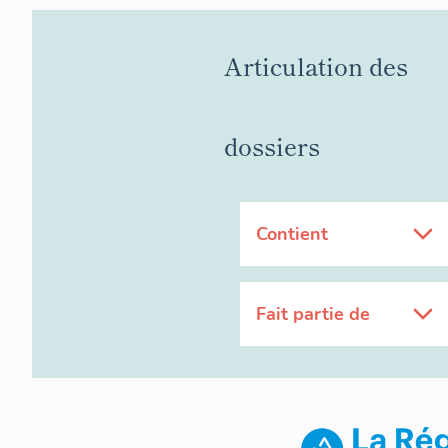
´ensoleillemen
Aux contacts d
concepteurs ret
Articulation des
implantés dans
(perpendiculai
permettant d´u
dossiers
front bâti cont
et d´autre par
des immeubles 
´importance d
sont dessinés s
Contient
´implantation l
- L´« immeuble
arrêté par Cha
Fait partie de
mars 1968 au p
immeubles tou
immeubles en c
Cascade a déb
de petits imme
Les résidences