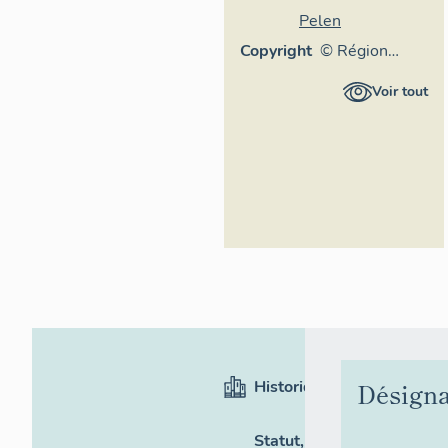
Pelen
Copyright
© Région
Rhône-Alpes,
Voir tout
Inventaire
général du
patrimoine
culturel
Historique
Désigna
Statut,