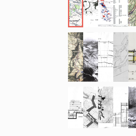
présence perma
permettant de 
autonomes : un
malgré le chant
voisin. Grâce 
1967, les conc
la réalisation 
- Pour le trai
préoccupations
au promoteur q
longues galeri
élevés, comme 
avec des comme
immeubles tour
dimensionnemen
commercial, R
dates d´ouvertu
sur des galer
passages en pl