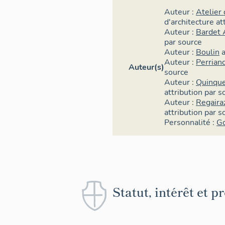
sur le choix de
Auteur :
Atelier
dimensions, au
d'architecture
at
choix déjà ret
Auteur :
Bardet 
contrario, par 
par source
fonctionne bie
Auteur :
Boulin
000 lits lorsqu
Auteur :
Perrian
Auteur(s)
lorsque la fré
source
Auteur :
Quinque
créer des espa
attribution par s
monde, trouver
Auteur :
Regaira
des bâtiments
attribution par s
arrivées secon
Personnalité :
Go
´espace du ski
- Le projet de 
spécialisé Fen
du plateau, év
choix préféré 
Statut, intérêt et p
aménagement de
sportif. L´ambi
sont prévus, ch
station de Cra