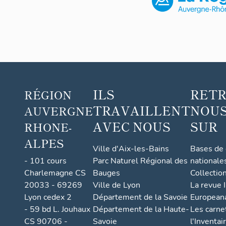
bordure de pist
relie au coeur 
principe retenu
sud à Charmeto
Charvet et à Ch
près de 4500 l
´altitude.
ILS
RET
RÉGION
- Le « bâtimen
Le Corbusier e
TRAVAILLENT
NOUS
AUVERGNE
projet de stat
AVEC NOUS
SUR
RHONE-
Charlotte Perri
moyenne à 20%,
ALPES
Ville d'Aix-les-Bains
Bases de
prolongez d´un
- 101 cours
Parc Naturel Régional des
de la plus gra
nationale
dépassant pas 
Charlemagne CS
Bauges
Collectio
les normes de
20033 - 69269
Ville de Lyon
La revue I
hauteur, vous 
Lyon cedex 2
Département de la Savoie
European
une circulatio
- 59 bd L. Jouhaux
Département de la Haute-
Les carne
possible, bistr
CS 90706 -
Savoie
l'Inventai