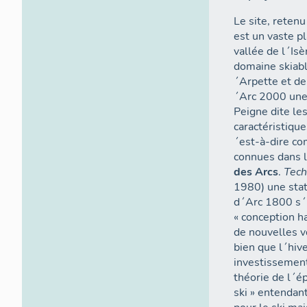
Le site, reten
est un vaste p
vallée de l´Is
domaine skiabl
´Arpette et de
´Arc 2000 une 
Peigne dite les
caractéristique
´est-à-dire co
connues dans 
des Arcs
.
Tech
1980) une stati
d´Arc 1800 s´i
« conception ha
de nouvelles vo
bien que l´hive
investissements
théorie de l´é
ski » entendan