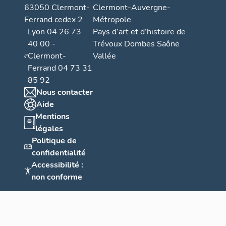
vous assurez u
63050 Clermont-
Clermont-Auvergne-
présente alors
Ferrand cedex 2
Métropole
pente... » (Ch
Lyon 04 26 73
Pays d’art et d’histoire de
353) . Pour év
40 00 -
Trévoux Dombes Saône
des volumétrie
Clermont-
Vallée
pente, les arch
Ferrand 04 73 31
intérieures par
le décalage sys
85 92
´une première 
Nous contacter
Imag
Bernard Taillef
consu
Aide
chantier au cou
Mentions
constat que « 
légales
pas naturelles,
Politique de
épousaient les 
confidentialité
basse de l´imm
Accessibilité :
automobiles et
non conforme
directement su
domaine skiab
de liaison effi
´ascenseur a p
tout en nécess