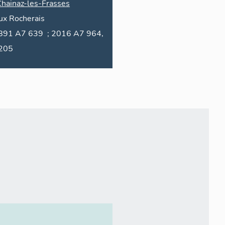
hainaz-les-Frasses
ux Rocherais
639 ; 2016 A7 964,
205