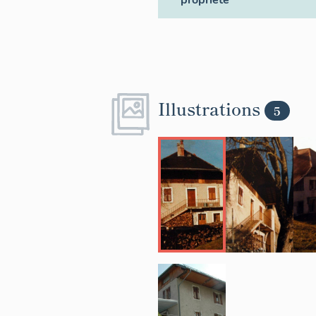
propriété
Illustrations
5