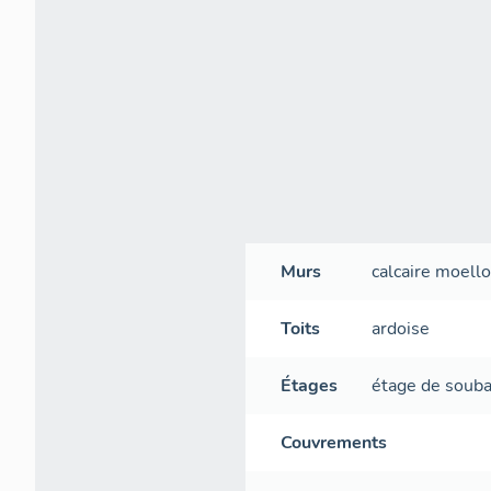
Murs
calcaire
moell
Toits
ardoise
Étages
étage de soub
Couvrements