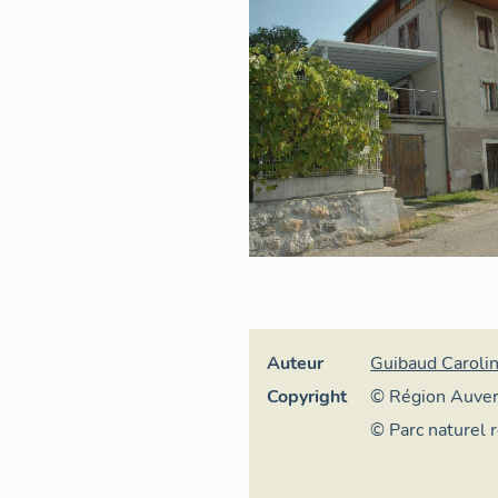
Auteur
Guibaud Caroli
Copyright
© Région Auve
Inventaire géné
© Parc naturel 
culturel
Bauges