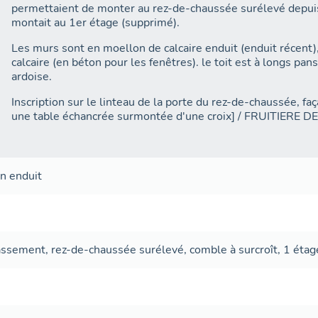
permettaient de monter au rez-de-chaussée surélevé depuis 
montait au 1er étage (supprimé).
Les murs sont en moellon de calcaire enduit (enduit récent
calcaire (en béton pour les fenêtres). le toit est à longs pa
ardoise.
Inscription sur le linteau de la porte du rez-de-chaussée, f
une table échancrée surmontée d'une croix] / FRUITIER
on
enduit
assement
,
rez-de-chaussée surélevé
,
comble à surcroît
,
1 étag