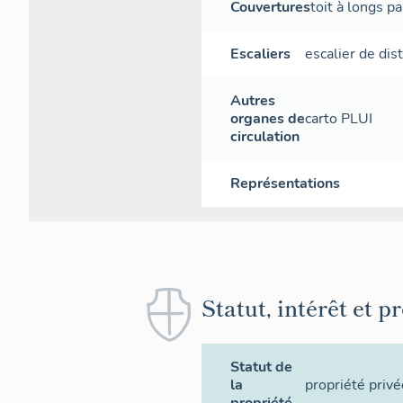
Couvertures
toit à longs p
Escaliers
escalier de dis
Autres
organes de
carto PLUI
circulation
Représentations
Statut, intérêt et p
Statut de
la
propriété privé