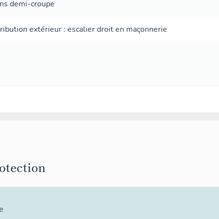
ans
demi-croupe
tribution extérieur
:
escalier droit
en maçonnerie
rotection
e