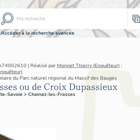
Accéder à la recherche avancée
IA74002610 | Réalisé par
Monnet Thierry (Enquêteur)
;
Enquêteur)
ntaire du Parc naturel régional du Massif des Bauges
asses ou de Croix Dupassieux
te-Savoie
>
Chainaz-les-Frasses