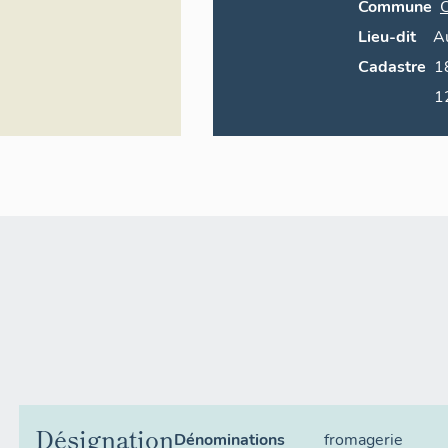
Commune
C
Lieu-dit
A
Cadastre
1891 A7 
1
Désignation
Dénominations
fromagerie