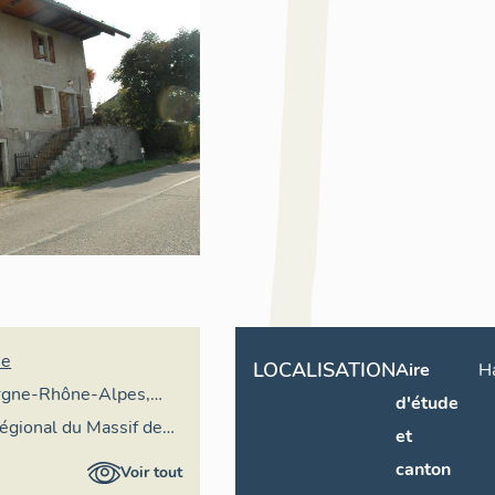
ne
LOCALISATION
Aire
Ha
rgne-Rhône-Alpes,
d'étude
ral du patrimoine
régional du Massif des
et
canton
Voir tout