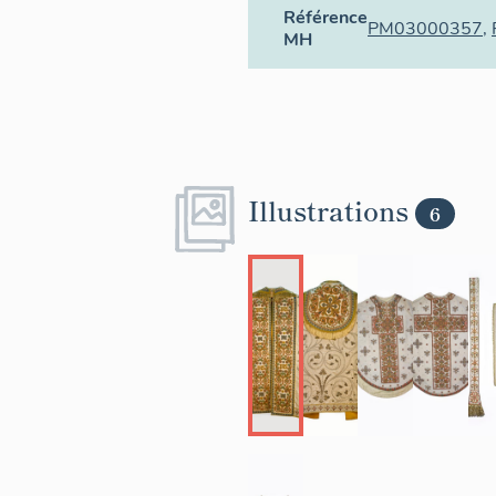
Référence
PM03000357
,
MH
Illustrations
6