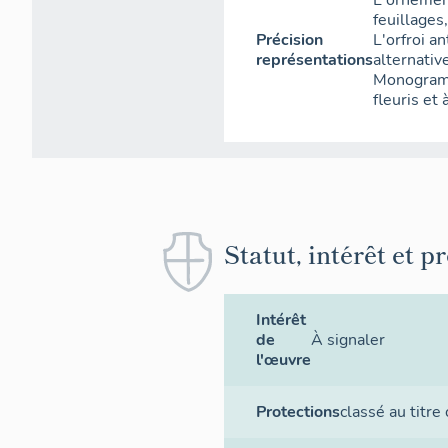
L'ornement
feuillages,
Précision
L'orfroi a
représentations
alternativ
Monogramm
fleuris et 
Statut, intérêt et p
Intérêt
de
À signaler
l'œuvre
Protections
classé au titre