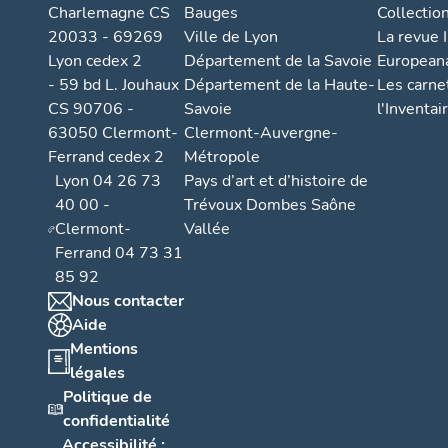
Charlemagne CS
Bauges
Collectio
20033 - 69269
Ville de Lyon
La revue I
Lyon cedex 2
Département de la Savoie
European
- 59 bd L. Jouhaux
Département de la Haute-
Les carne
CS 90706 -
Savoie
l'Inventai
63050 Clermont-
Clermont-Auvergne-
Ferrand cedex 2
Métropole
Lyon 04 26 73
Pays d’art et d’histoire de
40 00 -
Trévoux Dombes Saône
Clermont-
Vallée
Ferrand 04 73 31
85 92
Nous contacter
Aide
Mentions
légales
Politique de
confidentialité
Accessibilité :