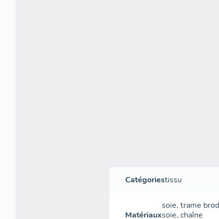
Catégories
tissu
soie
,
trame
bro
Matériaux
soie
,
chaîne