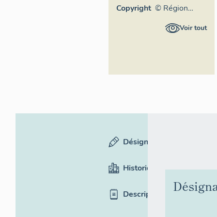
Copyright
© Région
Auvergne-
Voir tout
Rhône-Alpes,
Inventaire
général du
patrimoine
culturel,
ADAGP
Désignation
Historique
Désigna
Description