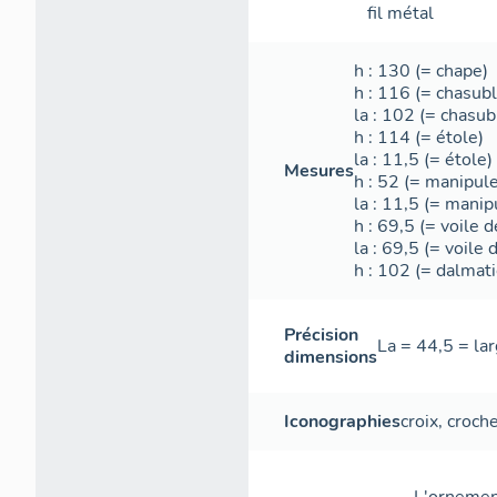
fil métal
h
: 130 (= chape)
h
: 116 (= chasubl
la
: 102 (= chasub
h
: 114 (= étole)
la
: 11,5 (= étole)
Mesures
h
: 52 (= manipule
la
: 11,5 (= manip
h
: 69,5 (= voile d
la
: 69,5 (= voile d
h
: 102 (= dalmati
Précision
La = 44,5 = la
dimensions
Iconographies
croix
,
croch