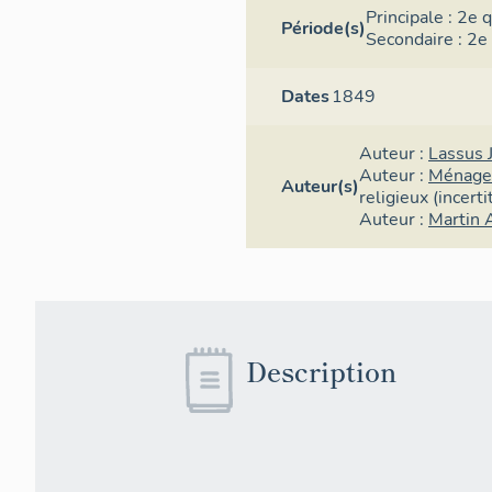
Principale :
2e q
Période(s)
Secondaire :
2e 
Dates
1849
Auteur :
Lassus 
Auteur :
Ménage
Auteur(s)
religieux
(incerti
Auteur :
Martin 
Description