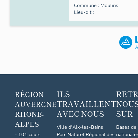
Commune :
Moulins
Lieu-dit :
ILS
RET
RÉGION
TRAVAILLENT
NOUS
AUVERGNE
AVEC NOUS
SUR
RHONE-
ALPES
Ville d'Aix-les-Bains
Bases de
- 101 cours
Parc Naturel Régional des
nationale