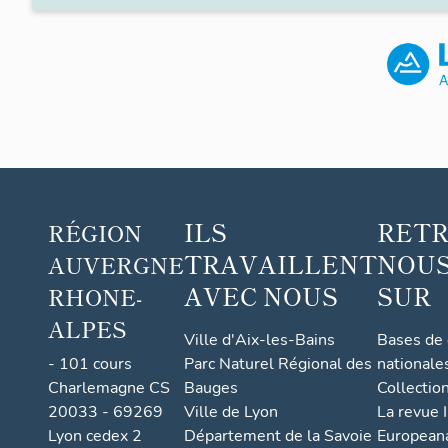
ILS
RET
RÉGION
TRAVAILLENT
NOUS
AUVERGNE
AVEC NOUS
SUR
RHONE-
ALPES
Ville d'Aix-les-Bains
Bases de
- 101 cours
Parc Naturel Régional des
nationale
Charlemagne CS
Bauges
Collectio
20033 - 69269
Ville de Lyon
La revue I
Lyon cedex 2
Département de la Savoie
European