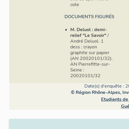
cote
DOCUMENTS FIGURÉS
M. Deluol : demi-
relief "Le Savoir"
/
André Deluol. 1
dess : crayon
graphite sur papier
(AN 20020101/32).
AN Pierrefitte-sur-
Seine :
20020101/32
Date(s) d'enquête : 2
© Région Rhône-Alpes, Inve
Etudiants de 
Gué