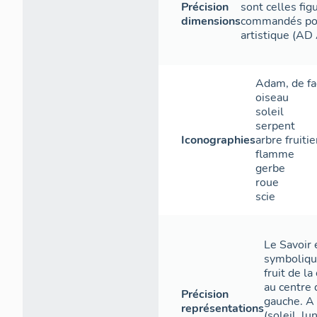
Précision
sont celles fi
dimensions
commandés pour
artistique (A
Adam
,
de f
oiseau
soleil
serpent
Iconographies
arbre fruitie
flamme
gerbe
roue
scie
Le Savoir
symbolique
fruit de l
au centre 
Précision
gauche. A 
représentations
(soleil, lu