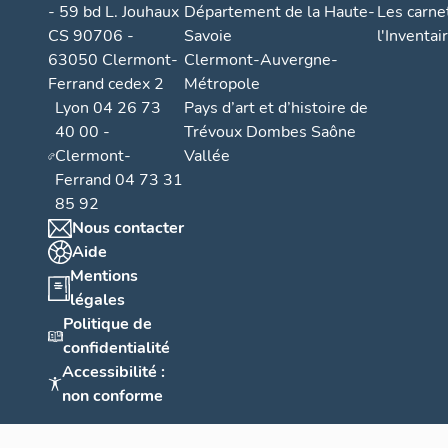
- 59 bd L. Jouhaux
Département de la Haute-
Les carne
CS 90706 -
Savoie
l'Inventai
63050 Clermont-
Clermont-Auvergne-
Ferrand cedex 2
Métropole
Lyon 04 26 73
Pays d’art et d’histoire de
40 00 -
Trévoux Dombes Saône
Clermont-
Vallée
Ferrand 04 73 31
85 92
Nous contacter
Aide
Mentions
légales
Politique de
confidentialité
Accessibilité :
non conforme