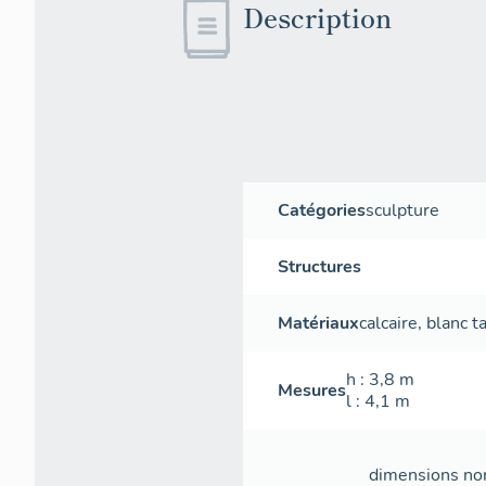
Description
Catégories
sculpture
Structures
Matériaux
calcaire
,
blanc
ta
h
: 3,8
m
Mesures
l
: 4,1
m
dimensions non