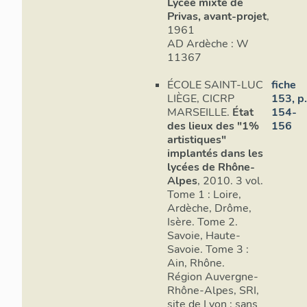
Lycée mixte de
Privas, avant-projet
,
1961
AD Ardèche : W
11367
ÉCOLE SAINT-LUC
fiche
LIÈGE, CICRP
153, p.
MARSEILLE.
État
154-
des lieux des "1%
156
artistiques"
implantés dans les
lycées de Rhône-
Alpes
, 2010. 3 vol.
Tome 1 : Loire,
Ardèche, Drôme,
Isère. Tome 2.
Savoie, Haute-
Savoie. Tome 3 :
Ain, Rhône.
Région Auvergne-
Rhône-Alpes, SRI,
site de Lyon : sans